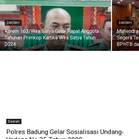
DAERAH
DAERAH
Korem 163/Wira Satya Gelar Rapat Anggota
Mahendra 
Tahunan Primkop Kartika Wira Satya Tahun
Segera Te
2024
BPHTB dan
Daerah
Polres Badung Gelar Sosialisasi Undang-