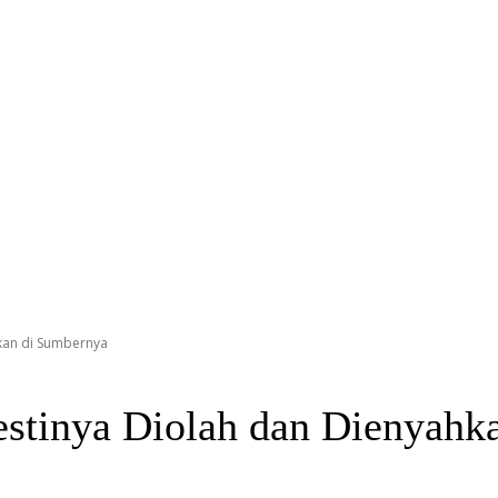
hkan di Sumbernya
estinya Diolah dan Dienyahk