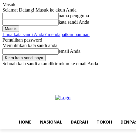
Masuk
Selamat Datang! Masuk ke akun Anda
nama pengguna
kata sandi Anda
Lupa kata sandi Anda? mendapatkan bantuan
Pemulihan password
Memulihkan kata sandi anda
email Anda
Sebuah kata sandi akan dikirimkan ke email Anda.
Sabtu, Agustus 8, 2026
Masuk / Bergabung
Home
Nasional
Da
HOME
NASIONAL
DAERAH
TOKOH
DENPA