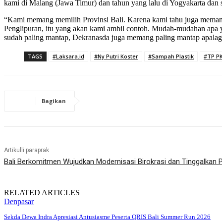
kami di Malang (Jawa Timur) dan tahun yang lalu di Yogyakarta dan sa
“Kami memang memilih Provinsi Bali. Karena kami tahu juga mem
Penglipuran, itu yang akan kami ambil contoh. Mudah-mudahan apa y
sudah paling mantap, Dekranasda juga memang paling mantap apalag
TAGS
#Laksara.id
#Ny Putri Koster
#Sampah Plastik
#TP PK
Bagikan
Artikulli paraprak
Bali Berkomitmen Wujudkan Modernisasi Birokrasi dan Tinggalkan 
RELATED ARTICLES
Denpasar
Sekda Dewa Indra Apresiasi Antusiasme Peserta QRIS Bali Summer Run 2026