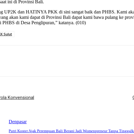
at ini di Provinsi Bali.
ang UP2K dan HATINYA PKK di sini sangat baik dan PHBS. Kami aka
ang akan kami dapat di Provinsi Bali dapat kami bawa pulang ke prov
i PHBS di Desa Penglipuran,” katanya. (010)
K Sulut
Pola Konvensional
Denpasar
Putri Koster Ajak Perempuan Bali Berani Jadi Womenpreneur Tanpa Tinggal