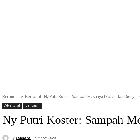
Beranda
Advertorial
Ny Putri Koster: Sampah Mestinya Diolah dan Dienya
Advertorial
Denpasar
Ny Putri Koster: Sampah M
By
Laksara
4 Maret 2020