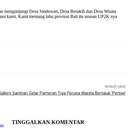
n mengunjungi Desa Sinduwati, Desa Besakih dan Desa Wisata
insi kami. Kami memang tahu provinsi Bali itu urusan UP2K nya
Artikulli tjetër
Gallery Santrian Gelar Pameran Tiga Perupa Wanita Bertajuk ‘Pertiwi’
TINGGALKAN KOMENTAR
kan