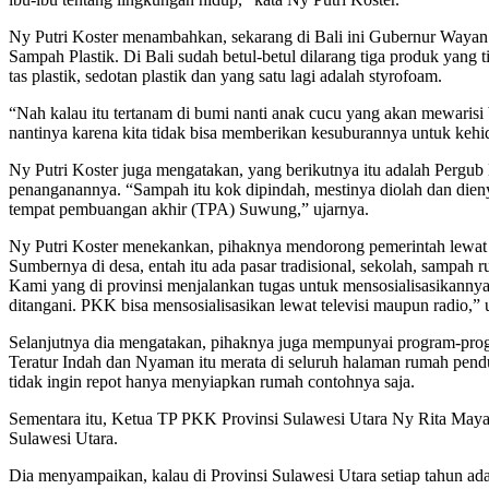
Ny Putri Koster menambahkan, sekarang di Bali ini Gubernur Waya
Sampah Plastik. Di Bali sudah betul-betul dilarang tiga produk yang
tas plastik, sedotan plastik dan yang satu lagi adalah styrofoam.
“Nah kalau itu tertanam di bumi nanti anak cucu yang akan mewarisi b
nantinya karena kita tidak bisa memberikan kesuburannya untuk kehid
Ny Putri Koster juga mengatakan, yang berikutnya itu adalah Pergu
penanganannya. “Sampah itu kok dipindah, mestinya diolah dan dien
tempat pembuangan akhir (TPA) Suwung,” ujarnya.
Ny Putri Koster menekankan, pihaknya mendorong pemerintah lewat 
Sumbernya di desa, entah itu ada pasar tradisional, sekolah, sampah r
Kami yang di provinsi menjalankan tugas untuk mensosialisasikannya.
ditangani. PKK bisa mensosialisasikan lewat televisi maupun radio,” 
Selanjutnya dia mengatakan, pihaknya juga mempunyai program-pro
Teratur Indah dan Nyaman itu merata di seluruh halaman rumah pendu
tidak ingin repot hanya menyiapkan rumah contohnya saja.
Sementara itu, Ketua TP PKK Provinsi Sulawesi Utara Ny Rita Ma
Sulawesi Utara.
Dia menyampaikan, kalau di Provinsi Sulawesi Utara setiap tahun ada 