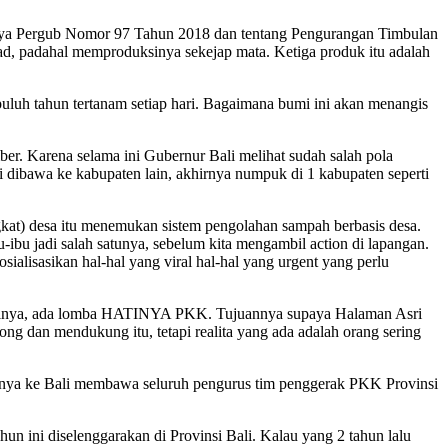
rnya Pergub Nomor 97 Tahun 2018 dan tentang Pengurangan Timbulan
abad, padahal memproduksinya sekejap mata. Ketiga produk itu adalah
-puluh tahun tertanam setiap hari. Bagaimana bumi ini akan menangis
r. Karena selama ini Gubernur Bali melihat sudah salah pola
 dibawa ke kabupaten lain, akhirnya numpuk di 1 kabupaten seperti
kat) desa itu menemukan sistem pengolahan sampah berbasis desa.
bu-ibu jadi salah satunya, sebelum kita mengambil action di lapangan.
alisasikan hal-hal yang viral hal-hal yang urgent yang perlu
isalnya, ada lomba HATINYA PKK. Tujuannya supaya Halaman Asri
ng dan mendukung itu, tetapi realita yang ada adalah orang sering
ya ke Bali membawa seluruh pengurus tim penggerak PKK Provinsi
un ini diselenggarakan di Provinsi Bali. Kalau yang 2 tahun lalu