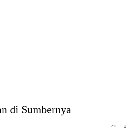
an di Sumbernya
210
0