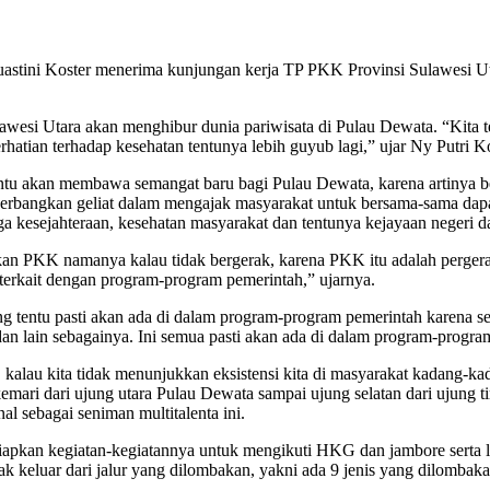
tini Koster menerima kunjungan kerja TP PKK Provinsi Sulawesi Uta
wesi Utara akan menghibur dunia pariwisata di Pulau Dewata. “Kita te
rhatian terhadap kesehatan tentunya lebih guyub lagi,” ujar Ny Putri Ko
ntu akan membawa semangat baru bagi Pulau Dewata, karena artinya b
enerbangkan geliat dalam mengajak masyarakat untuk bersama-sama d
ga kesejahteraan, kesehatan masyarakat dan tentunya kejayaan negeri 
kan PKK namanya kalau tidak bergerak, karena PKK itu adalah perger
g terkait dengan program-program pemerintah,” ujarnya.
tentu pasti akan ada di dalam program-program pemerintah karena semua
dan lain sebagainya. Ini semua pasti akan ada di dalam program-progr
ak, kalau kita tidak menunjukkan eksistensi kita di masyarakat kadang
a kemari dari ujung utara Pulau Dewata sampai ujung selatan dari ujun
al sebagai seniman multitalenta ini.
apkan kegiatan-kegiatannya untuk mengikuti HKG dan jambore serta
keluar dari jalur yang dilombakan, yakni ada 9 jenis yang dilombakan 