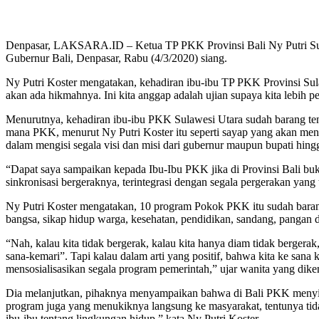
Denpasar, LAKSARA.ID – Ketua TP PKK Provinsi Bali Ny Putri Suas
Gubernur Bali, Denpasar, Rabu (4/3/2020) siang.
Ny Putri Koster mengatakan, kehadiran ibu-ibu TP PKK Provinsi Sula
akan ada hikmahnya. Ini kita anggap adalah ujian supaya kita lebih pe
Menurutnya, kehadiran ibu-ibu PKK Sulawesi Utara sudah barang te
mana PKK, menurut Ny Putri Koster itu seperti sayap yang akan m
dalam mengisi segala visi dan misi dari gubernur maupun bupati hing
“Dapat saya sampaikan kepada Ibu-Ibu PKK jika di Provinsi Bali bu
sinkronisasi bergeraknya, terintegrasi dengan segala pergerakan yan
Ny Putri Koster mengatakan, 10 program Pokok PKK itu sudah barang 
bangsa, sikap hidup warga, kesehatan, pendidikan, sandang, pangan 
“Nah, kalau kita tidak bergerak, kalau kita hanya diam tidak berger
sana-kemari”. Tapi kalau dalam arti yang positif, bahwa kita ke san
mensosialisasikan segala program pemerintah,” ujar wanita yang diken
Dia melanjutkan, pihaknya menyampaikan bahwa di Bali PKK menyi
program juga yang menukiknya langsung ke masyarakat, tentunya tidak 
ibu-ibu tentang lingkungan hidup,” kata Ny Putri Koster.