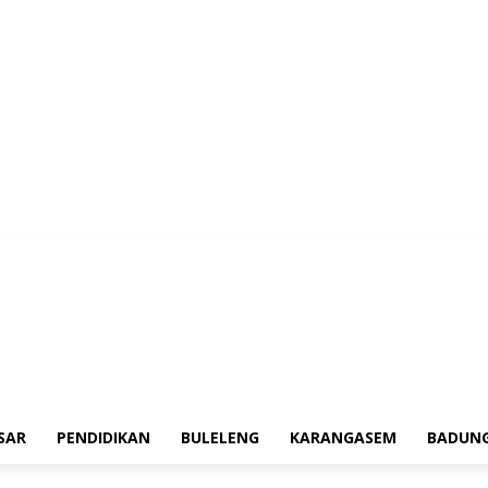
erah
Tokoh
Denpasar
Pendidikan
Buleleng
Karangasem
Badung
Adv
SAR
PENDIDIKAN
BULELENG
KARANGASEM
BADUN