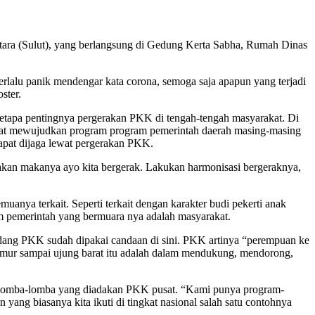
ra (Sulut), yang berlangsung di Gedung Kerta Sabha, Rumah Dinas
rlalu panik mendengar kata corona, semoga saja apapun yang terjadi
ster.
etapa pentingnya pergerakan PKK di tengah-tengah masyarakat. Di
apat mewujudkan program program pemerintah daerah masing-masing
dapat dijaga lewat pergerakan PKK.
akan makanya ayo kita bergerak. Lakukan harmonisasi bergeraknya,
nya terkait. Seperti terkait dengan karakter budi pekerti anak
am pemerintah yang bermuara nya adalah masyarakat.
-kadang PKK sudah dipakai candaan di sini. PKK artinya “perempuan ke
g timur sampai ujung barat itu adalah dalam mendukung, mendorong,
 lomba-lomba yang diadakan PKK pusat. “Kami punya program-
yang biasanya kita ikuti di tingkat nasional salah satu contohnya