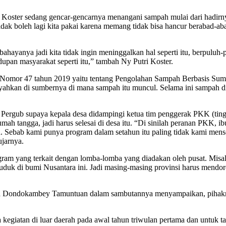
n Koster sedang gencar-gencarnya menangani sampah mulai dari hadi
 tidak boleh lagi kita pakai karena memang tidak bisa hancur berabad-
ahayanya jadi kita tidak ingin meninggalkan hal seperti itu, berpuluh
upan masyarakat seperti itu,” tambah Ny Putri Koster.
b Nomor 47 tahun 2019 yaitu tentang Pengolahan Sampah Berbasis Sumbe
yahkan di sumbernya di mana sampah itu muncul. Selama ini sampah di
Pergub supaya kepala desa didampingi ketua tim penggerak PKK (ting
umah tangga, jadi harus selesai di desa itu. “Di sinilah peranan PKK, i
 Sebab kami punya program dalam setahun itu paling tidak kami mensosi
ujarnya.
gram yang terkait dengan lomba-lomba yang diadakan oleh pusat. M
duk di bumi Nusantara ini. Jadi masing-masing provinsi harus mendoro
ya Dondokambey Tamuntuan dalam sambutannya menyampaikan, pihakn
kegiatan di luar daerah pada awal tahun triwulan pertama dan untuk tah