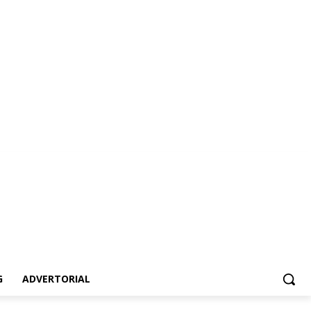
ertorial
G
ADVERTORIAL