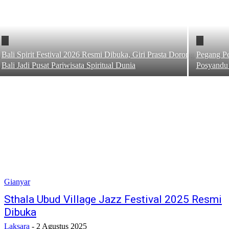
Bali Spirit Festival 2026 Resmi Dibuka, Giri Prasta Dorong
Pegang Pe
Bali Jadi Pusat Pariwisata Spiritual Dunia
Posyandu
Gianyar
Sthala Ubud Village Jazz Festival 2025 Resmi
Dibuka
Laksara
-
2 Agustus 2025