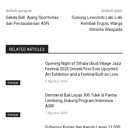
Artikulli paraprak
Artikulli tjetër
Sekda Bali: Ajang Sportivitas
Gunung Lewotobi Laki-Laki
dan Persaudaraan ASN
Kembali Erupsi, Warga
Diminta Waspada
RELATED ARTICLES
Opening Night of Sthala Ubud Village Jazz
Festival 2026 Unveils First-Ever Upcycled
Art Exhibition and a Festival Built on Love
8 Agustus 2026
Gianyar
Demokrat Bali Lepas 300 Tukik di Pantai
Lembeng, Dukung Program Indonesia
ASRI
7 Agustus 2026
Gianyar
Gubernur Koster dan Kapolri Lepas 11.000