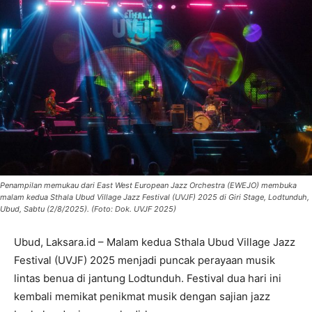
Penampilan memukau dari East West European Jazz Orchestra (EWEJO) membuka
malam kedua Sthala Ubud Village Jazz Festival (UVJF) 2025 di Giri Stage, Lodtunduh,
Ubud, Sabtu (2/8/2025). (Foto: Dok. UVJF 2025)
Ubud, Laksara.id – Malam kedua Sthala Ubud Village Jazz
Festival (UVJF) 2025 menjadi puncak perayaan musik
lintas benua di jantung Lodtunduh. Festival dua hari ini
kembali memikat penikmat musik dengan sajian jazz