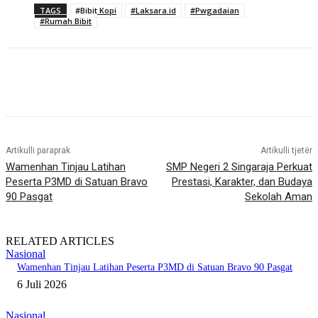
TAGS
#Bibit Kopi
#Laksara.id
#Pwgadaian
#Rumah Bibit
Artikulli paraprak
Artikulli tjetër
Wamenhan Tinjau Latihan
SMP Negeri 2 Singaraja Perkuat
Peserta P3MD di Satuan Bravo
Prestasi, Karakter, dan Budaya
90 Pasgat
Sekolah Aman
RELATED ARTICLES
Nasional
Wamenhan Tinjau Latihan Peserta P3MD di Satuan Bravo 90 Pasgat
6 Juli 2026
Nasional