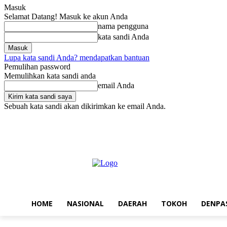
Masuk
Selamat Datang! Masuk ke akun Anda
nama pengguna
kata sandi Anda
Lupa kata sandi Anda? mendapatkan bantuan
Pemulihan password
Memulihkan kata sandi anda
email Anda
Sebuah kata sandi akan dikirimkan ke email Anda.
Kamis, Agustus 6, 2026
Masuk / Bergabung
Home
Nasional
Da
HOME
NASIONAL
DAERAH
TOKOH
DENPA