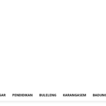
erah
Tokoh
Denpasar
Pendidikan
Buleleng
Karangasem
Badung
Ad
SAR
PENDIDIKAN
BULELENG
KARANGASEM
BADUN