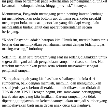
ini juga akan berdampak pada keberhasilan pembangunan di tingkat
kecamatan, kabupaten/kota, hingga provinsi,” katanya.
Menurutnya, Posyandu memegang peran penting karena lembaga
ini mengedepankan pola bottom-up, di mana para kader proaktif
menjemput bola, mencatat persoalan yang dihadapi warga, lalu
memfasilitasi tindak lanjut dari aparat pemerintahan secara
berjenjang.
“Kader Posyandu adalah harapan kita. Untuk itu, mereka harus terus
belajar dan meningkatkan pemahaman sesuai dengan bidang tugas
masing-masing,” imbuhnya.
Selain itu, salah satu program yang saat ini sedang digalakkan untuk
segera ditangani adalah pengelolaan sampah berbasis sumber. Hal
tersebut membutuhkan peran serta seluruh masyarakat sebagai
penghasil sampah.
“Sampah-sampah yang kita hasilkan sebaiknya dikelola dari
sumbernya, baik dengan memilah, memilih, dan mengumpulkan
sesuai jenisnya sebelum diserahkan untuk dibawa dan diolah di
TPS3R dan TPST. Dengan begitu, kita sama-sama bertanggung
jawab atas apa yang kita hasilkan. Karena sampah, jika tidak
dipertanggungjawabkan keberadaannya, akan menjadi sumber yang
membahayakan bagi masa depan anak cucu kita nantinya.”