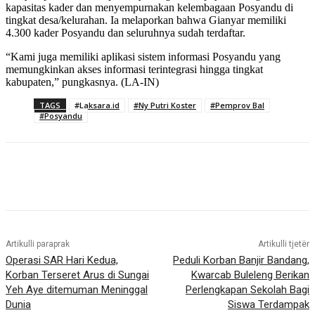
kapasitas kader dan menyempurnakan kelembagaan Posyandu di
tingkat desa/kelurahan. Ia melaporkan bahwa Gianyar memiliki
4.300 kader Posyandu dan seluruhnya sudah terdaftar.
“Kami juga memiliki aplikasi sistem informasi Posyandu yang
memungkinkan akses informasi terintegrasi hingga tingkat
kabupaten,” pungkasnya. (LA-IN)
TAGS
#Laksara.id
#Ny Putri Koster
#Pemprov Bal
#Posyandu
Artikulli paraprak
Artikulli tjetër
Operasi SAR Hari Kedua,
Peduli Korban Banjir Bandang,
Korban Terseret Arus di Sungai
Kwarcab Buleleng Berikan
Yeh Aye ditemuman Meninggal
Perlengkapan Sekolah Bagi
Dunia
Siswa Terdampak