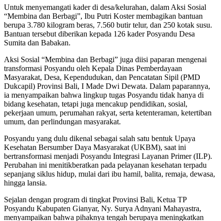
Untuk menyemangati kader di desa/kelurahan, dalam Aksi Sosial
“Membina dan Berbagi”, Ibu Putri Koster membagikan bantuan
berupa 3.780 kilogram beras, 7.560 butir telur, dan 250 kotak susu.
Bantuan tersebut diberikan kepada 126 kader Posyandu Desa
Sumita dan Babakan.
Aksi Sosial “Membina dan Berbagi” juga diisi paparan mengenai
transformasi Posyandu oleh Kepala Dinas Pemberdayaan
Masyarakat, Desa, Kependudukan, dan Pencatatan Sipil (PMD
Dukcapil) Provinsi Bali, I Made Dwi Dewata. Dalam paparannya,
ia menyampaikan bahwa lingkup tugas Posyandu tidak hanya di
bidang kesehatan, tetapi juga mencakup pendidikan, sosial,
pekerjaan umum, perumahan rakyat, serta ketenteraman, ketertiban
umum, dan perlindungan masyarakat.
Posyandu yang dulu dikenal sebagai salah satu bentuk Upaya
Kesehatan Bersumber Daya Masyarakat (UKBM), saat ini
bertransformasi menjadi Posyandu Integrasi Layanan Primer (ILP).
Perubahan ini menitikberatkan pada pelayanan kesehatan terpadu
sepanjang siklus hidup, mulai dari ibu hamil, balita, remaja, dewasa,
hingga lansia.
Sejalan dengan program di tingkat Provinsi Bali, Ketua TP
Posyandu Kabupaten Gianyar, Ny. Surya Adnyani Mahayastra,
menyampaikan bahwa pihaknya tengah berupaya meningkatkan