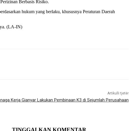
erizinan Berbasis Risiko.
berdasarkan hukum yang berlaku, khususnya Peraturan Daerah
nya. (LA-IN)
Artikulli tjetër
enaga Kerja Gianyar Lakukan Pembinaan K3 di Sejumlah Perusahaan
TINGGALKAN KOMENTAR