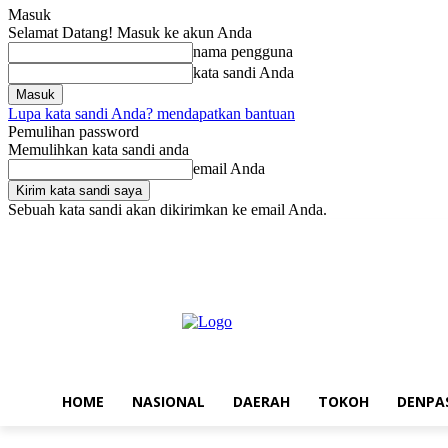
Masuk
Selamat Datang! Masuk ke akun Anda
nama pengguna
kata sandi Anda
Lupa kata sandi Anda? mendapatkan bantuan
Pemulihan password
Memulihkan kata sandi anda
email Anda
Sebuah kata sandi akan dikirimkan ke email Anda.
Kamis, Agustus 6, 2026
Masuk / Bergabung
Home
Nasional
Da
HOME
NASIONAL
DAERAH
TOKOH
DENPA