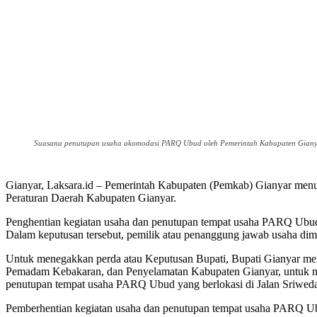
Suasana penutupan usaha akomodasi PARQ Ubud oleh Pemerintah Kabupaten Gianyar
Gianyar, Laksara.id – Pemerintah Kabupaten (Pemkab) Gianyar men
Peraturan Daerah Kabupaten Gianyar.
Penghentian kegiatan usaha dan penutupan tempat usaha PARQ Ubud 
Dalam keputusan tersebut, pemilik atau penanggung jawab usaha dim
Untuk menegakkan perda atau Keputusan Bupati, Bupati Gianyar me
Pemadam Kebakaran, dan Penyelamatan Kabupaten Gianyar, untuk m
penutupan tempat usaha PARQ Ubud yang berlokasi di Jalan Sriweda
Pemberhentian kegiatan usaha dan penutupan tempat usaha PARQ Ubu