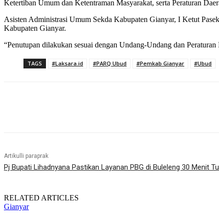
Ketertiban Umum dan Ketentraman Masyarakat, serta Peraturan Daer
Asisten Administrasi Umum Sekda Kabupaten Gianyar, I Ketut Pasek
Kabupaten Gianyar.
“Penutupan dilakukan sesuai dengan Undang-Undang dan Peraturan D
TAGS
#Laksara.id
#PARQ Ubud
#Pemkab Gianyar
#Ubud
Bagikan
Artikulli paraprak
Pj Bupati Lihadnyana Pastikan Layanan PBG di Buleleng 30 Menit Tu
RELATED ARTICLES
Gianyar