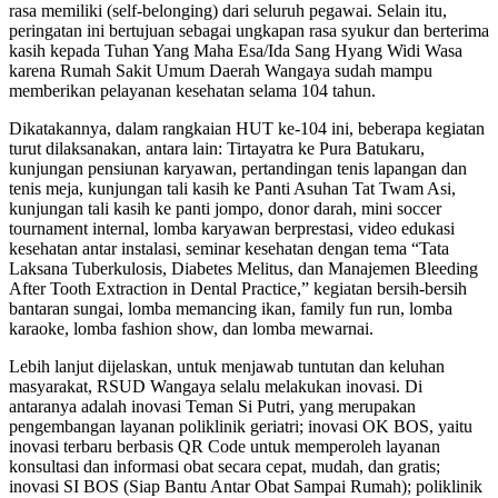
rasa memiliki (self-belonging) dari seluruh pegawai. Selain itu,
peringatan ini bertujuan sebagai ungkapan rasa syukur dan berterima
kasih kepada Tuhan Yang Maha Esa/Ida Sang Hyang Widi Wasa
karena Rumah Sakit Umum Daerah Wangaya sudah mampu
memberikan pelayanan kesehatan selama 104 tahun.
Dikatakannya, dalam rangkaian HUT ke-104 ini, beberapa kegiatan
turut dilaksanakan, antara lain: Tirtayatra ke Pura Batukaru,
kunjungan pensiunan karyawan, pertandingan tenis lapangan dan
tenis meja, kunjungan tali kasih ke Panti Asuhan Tat Twam Asi,
kunjungan tali kasih ke panti jompo, donor darah, mini soccer
tournament internal, lomba karyawan berprestasi, video edukasi
kesehatan antar instalasi, seminar kesehatan dengan tema “Tata
Laksana Tuberkulosis, Diabetes Melitus, dan Manajemen Bleeding
After Tooth Extraction in Dental Practice,” kegiatan bersih-bersih
bantaran sungai, lomba memancing ikan, family fun run, lomba
karaoke, lomba fashion show, dan lomba mewarnai.
Lebih lanjut dijelaskan, untuk menjawab tuntutan dan keluhan
masyarakat, RSUD Wangaya selalu melakukan inovasi. Di
antaranya adalah inovasi Teman Si Putri, yang merupakan
pengembangan layanan poliklinik geriatri; inovasi OK BOS, yaitu
inovasi terbaru berbasis QR Code untuk memperoleh layanan
konsultasi dan informasi obat secara cepat, mudah, dan gratis;
inovasi SI BOS (Siap Bantu Antar Obat Sampai Rumah); poliklinik