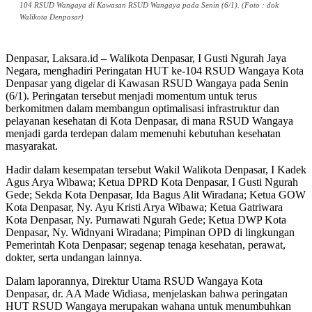
104 RSUD Wangaya di Kawasan RSUD Wangaya pada Senin (6/1). (Foto : dok
Walikota Denpasar)
Denpasar, Laksara.id – Walikota Denpasar, I Gusti Ngurah Jaya
Negara, menghadiri Peringatan HUT ke-104 RSUD Wangaya Kota
Denpasar yang digelar di Kawasan RSUD Wangaya pada Senin
(6/1). Peringatan tersebut menjadi momentum untuk terus
berkomitmen dalam membangun optimalisasi infrastruktur dan
pelayanan kesehatan di Kota Denpasar, di mana RSUD Wangaya
menjadi garda terdepan dalam memenuhi kebutuhan kesehatan
masyarakat.
Hadir dalam kesempatan tersebut Wakil Walikota Denpasar, I Kadek
Agus Arya Wibawa; Ketua DPRD Kota Denpasar, I Gusti Ngurah
Gede; Sekda Kota Denpasar, Ida Bagus Alit Wiradana; Ketua GOW
Kota Denpasar, Ny. Ayu Kristi Arya Wibawa; Ketua Gatriwara
Kota Denpasar, Ny. Purnawati Ngurah Gede; Ketua DWP Kota
Denpasar, Ny. Widnyani Wiradana; Pimpinan OPD di lingkungan
Pemerintah Kota Denpasar; segenap tenaga kesehatan, perawat,
dokter, serta undangan lainnya.
Dalam laporannya, Direktur Utama RSUD Wangaya Kota
Denpasar, dr. AA Made Widiasa, menjelaskan bahwa peringatan
HUT RSUD Wangaya merupakan wahana untuk menumbuhkan