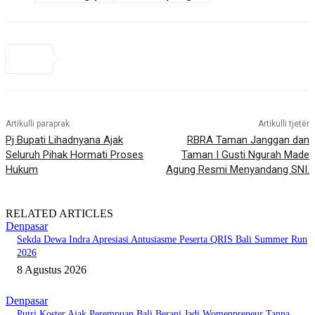
Artikulli paraprak
Artikulli tjetër
Pj Bupati Lihadnyana Ajak
RBRA Taman Janggan dan
Seluruh Pihak Hormati Proses
Taman I Gusti Ngurah Made
Hukum
Agung Resmi Menyandang SNI.
RELATED ARTICLES
Denpasar
Sekda Dewa Indra Apresiasi Antusiasme Peserta QRIS Bali Summer Run
2026
8 Agustus 2026
Denpasar
Putri Koster Ajak Perempuan Bali Berani Jadi Womenpreneur Tanpa