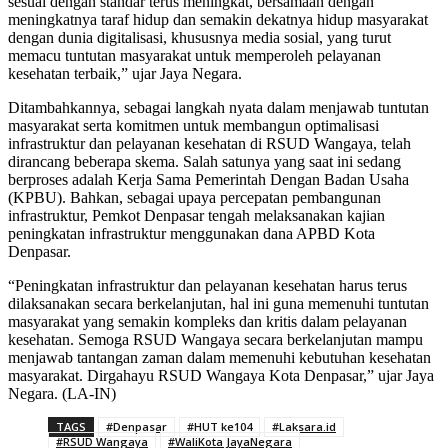
sesuai dengan standar terus meningkat, bersamaan dengan
meningkatnya taraf hidup dan semakin dekatnya hidup masyarakat
dengan dunia digitalisasi, khususnya media sosial, yang turut
memacu tuntutan masyarakat untuk memperoleh pelayanan
kesehatan terbaik,” ujar Jaya Negara.
Ditambahkannya, sebagai langkah nyata dalam menjawab tuntutan
masyarakat serta komitmen untuk membangun optimalisasi
infrastruktur dan pelayanan kesehatan di RSUD Wangaya, telah
dirancang beberapa skema. Salah satunya yang saat ini sedang
berproses adalah Kerja Sama Pemerintah Dengan Badan Usaha
(KPBU). Bahkan, sebagai upaya percepatan pembangunan
infrastruktur, Pemkot Denpasar tengah melaksanakan kajian
peningkatan infrastruktur menggunakan dana APBD Kota
Denpasar.
“Peningkatan infrastruktur dan pelayanan kesehatan harus terus
dilaksanakan secara berkelanjutan, hal ini guna memenuhi tuntutan
masyarakat yang semakin kompleks dan kritis dalam pelayanan
kesehatan. Semoga RSUD Wangaya secara berkelanjutan mampu
menjawab tantangan zaman dalam memenuhi kebutuhan kesehatan
masyarakat. Dirgahayu RSUD Wangaya Kota Denpasar,” ujar Jaya
Negara. (LA-IN)
TAGS
#Denpasar
#HUT ke104
#Laksara.id
#RSUD Wangaya
#WaliKota JayaNegara