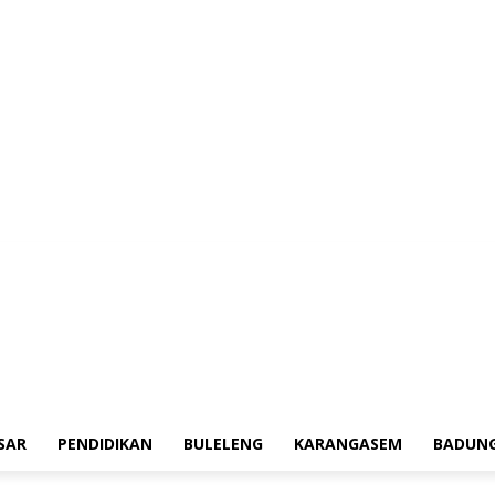
erah
Tokoh
Denpasar
Pendidikan
Buleleng
Karangasem
Badung
Ad
SAR
PENDIDIKAN
BULELENG
KARANGASEM
BADUN