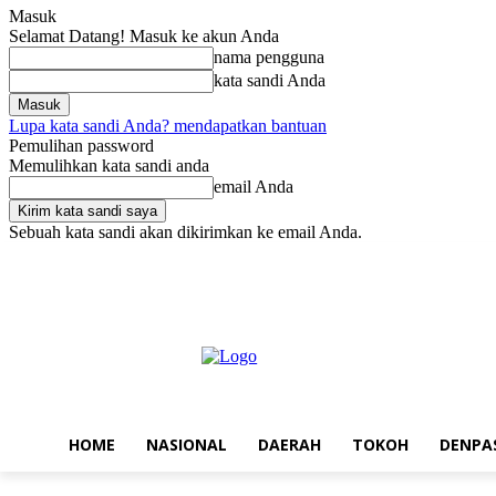
Masuk
Selamat Datang! Masuk ke akun Anda
nama pengguna
kata sandi Anda
Lupa kata sandi Anda? mendapatkan bantuan
Pemulihan password
Memulihkan kata sandi anda
email Anda
Sebuah kata sandi akan dikirimkan ke email Anda.
Jumat, Agustus 7, 2026
Masuk / Bergabung
Home
Nasional
Da
HOME
NASIONAL
DAERAH
TOKOH
DENPA