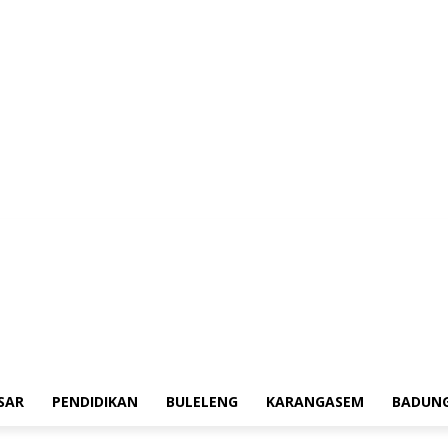
erah
Tokoh
Denpasar
Pendidikan
Buleleng
Karangasem
Badung
Ad
SAR
PENDIDIKAN
BULELENG
KARANGASEM
BADUN