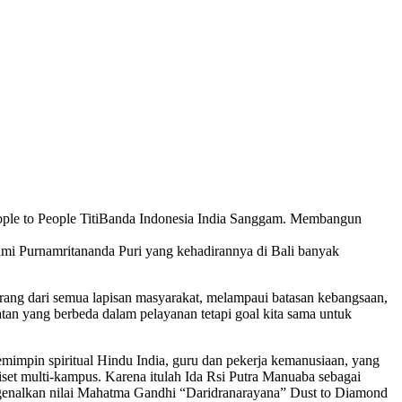
 People to People TitiBanda Indonesia India Sanggam. Membangun
 Purnamritananda Puri yang kehadirannya di Bali banyak
rang dari semua lapisan masyarakat, melampaui batasan kebangsaan,
n yang berbeda dalam pelayanan tetapi goal kita sama untuk
mimpin spiritual Hindu India, guru dan pekerja kemanusiaan, yang
iset multi-kampus. Karena itulah Ida Rsi Putra Manuaba sebagai
ngenalkan nilai Mahatma Gandhi “Daridranarayana” Dust to Diamond