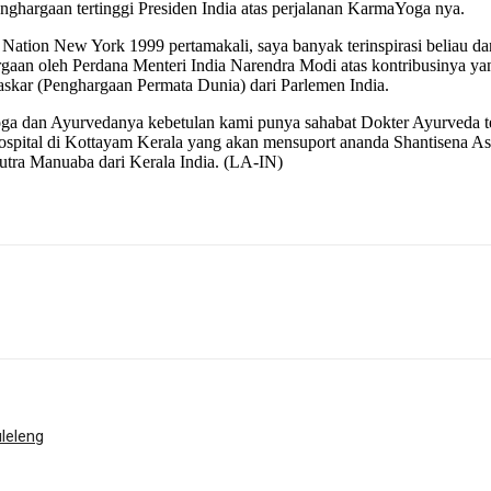
hargaan tertinggi Presiden India atas perjalanan KarmaYoga nya.
ion New York 1999 pertamakali, saya banyak terinspirasi beliau dan ap
aan oleh Perdana Menteri India Narendra Modi atas kontribusinya ya
raskar (Penghargaan Permata Dunia) dari Parlemen India.
a dan Ayurvedanya kebetulan kami punya sahabat Dokter Ayurveda 
Hospital di Kottayam Kerala yang akan mensuport ananda Shantisena 
Putra Manuaba dari Kerala India. (LA-IN)
leleng