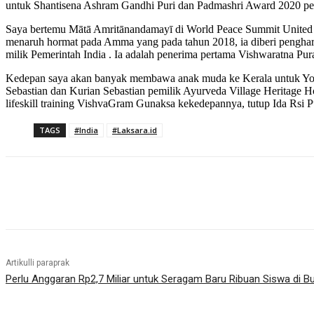
untuk Shantisena Ashram Gandhi Puri dan Padmashri Award 2020 peng
Saya bertemu Mātā Amritānandamayī di World Peace Summit United Nat
menaruh hormat pada Amma yang pada tahun 2018, ia diberi pengharg
milik Pemerintah India . Ia adalah penerima pertama Vishwaratna Pu
Kedepan saya akan banyak membawa anak muda ke Kerala untuk Yog
Sebastian dan Kurian Sebastian pemilik Ayurveda Village Heritage 
lifeskill training VishvaGram Gunaksa kekedepannya, tutup Ida Rsi 
TAGS
#India
#Laksara.id
Bagikan
Artikulli paraprak
Perlu Anggaran Rp2,7 Miliar untuk Seragam Baru Ribuan Siswa di Bu