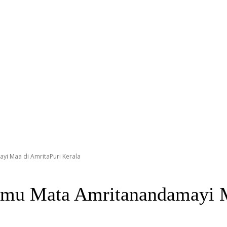
yi Maa di AmritaPuri Kerala
temu Mata Amritanandamayi M