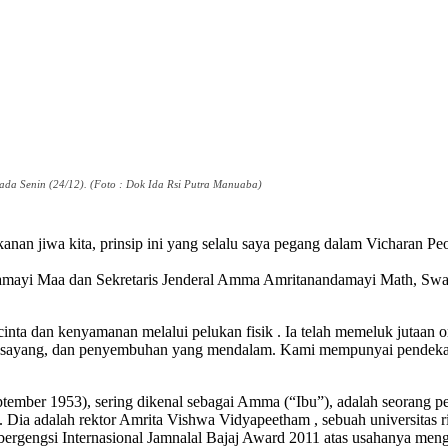
da Senin (24/12). (Foto : Dok Ida Rsi Putra Manuaba)
akanan jiwa kita, prinsip ini yang selalu saya pegang dalam Vicharan
yi Maa dan Sekretaris Jenderal Amma Amritanandamayi Math, Swami
ta dan kenyamanan melalui pelukan fisik . Ia telah memeluk jutaan o
sih sayang, dan penyembuhan yang mendalam. Kami mempunyai pendekata
ember 1953), sering dikenal sebagai Amma (“Ibu”), adalah seorang pe
. Dia adalah rektor Amrita Vishwa Vidyapeetham , sebuah universitas r
ergengsi Internasional Jamnalal Bajaj Award 2011 atas usahanya me