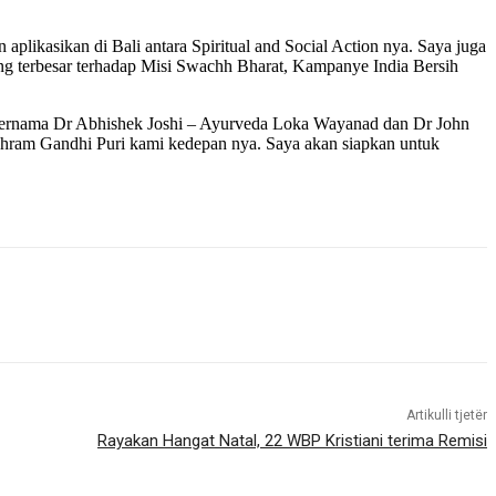
likasikan di Bali antara Spiritual and Social Action nya. Saya juga
ng terbesar terhadap Misi Swachh Bharat, Kampanye India Bersih
ternama Dr Abhishek Joshi – Ayurveda Loka Wayanad dan Dr John
Ashram Gandhi Puri kami kedepan nya. Saya akan siapkan untuk
Artikulli tjetër
Rayakan Hangat Natal, 22 WBP Kristiani terima Remisi