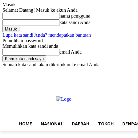
Masuk
Selamat Datang! Masuk ke akun Anda
nama pengguna
kata sandi Anda
Lupa kata sandi Anda? mendapatkan bantuan
Pemulihan password
Memulihkan kata sandi anda
email Anda
Sebuah kata sandi akan dikirimkan ke email Anda.
Kamis, Agustus 6, 2026
Masuk / Bergabung
Home
Nasional
Da
HOME
NASIONAL
DAERAH
TOKOH
DENPA