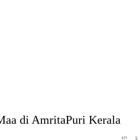
aa di AmritaPuri Kerala
671
0