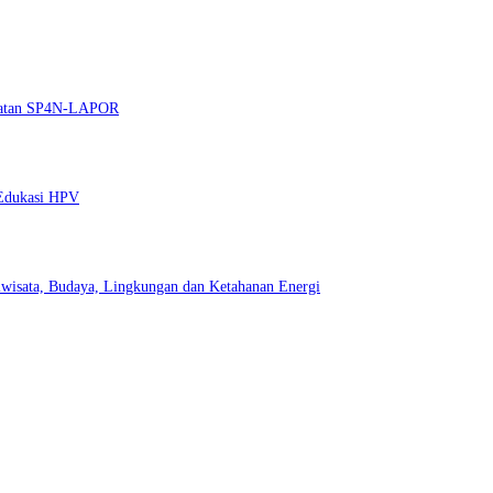
guatan SP4N-LAPOR
 Edukasi HPV
wisata, Budaya, Lingkungan dan Ketahanan Energi