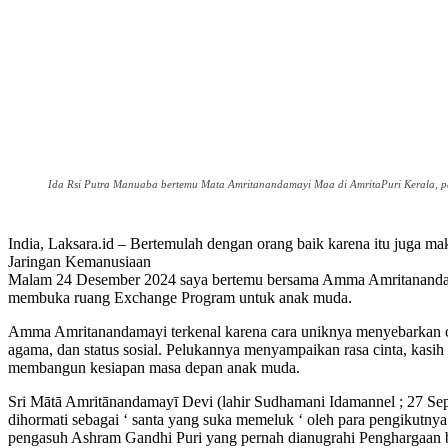
Ida Rsi Putra Manuaba bertemu Mata Amritanandamayi Maa di AmritaPuri Kerala, pa
India, Laksara.id – Bertemulah dengan orang baik karena itu juga m
Jaringan Kemanusiaan
Malam 24 Desember 2024 saya bertemu bersama Amma Amritanandama
membuka ruang Exchange Program untuk anak muda.
Amma Amritanandamayi terkenal karena cara uniknya menyebarkan cin
agama, dan status sosial. Pelukannya menyampaikan rasa cinta, ka
membangun kesiapan masa depan anak muda.
Sri Mātā Amritānandamayī Devi (lahir Sudhamani Idamannel ; 27 Sept
dihormati sebagai ‘ santa yang suka memeluk ‘ oleh para pengikutnya
pengasuh Ashram Gandhi Puri yang pernah dianugrahi Penghargaan b