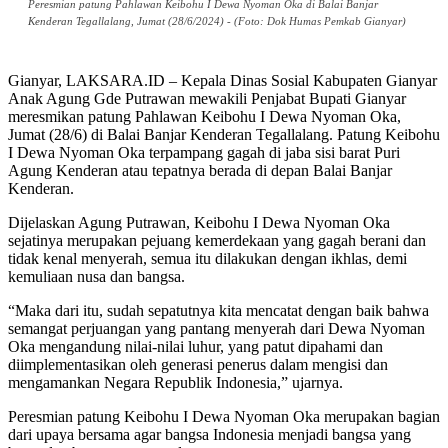
Peresmian patung Pahlawan Keibohu I Dewa Nyoman Oka di Balai Banjar
Kenderan Tegallalang, Jumat (28/6/2024) - (Foto: Dok Humas Pemkab Gianyar)
Gianyar, LAKSARA.ID – Kepala Dinas Sosial Kabupaten Gianyar
Anak Agung Gde Putrawan mewakili Penjabat Bupati Gianyar
meresmikan patung Pahlawan Keibohu I Dewa Nyoman Oka,
Jumat (28/6) di Balai Banjar Kenderan Tegallalang. Patung Keibohu
I Dewa Nyoman Oka terpampang gagah di jaba sisi barat Puri
Agung Kenderan atau tepatnya berada di depan Balai Banjar
Kenderan.
Dijelaskan Agung Putrawan, Keibohu I Dewa Nyoman Oka
sejatinya merupakan pejuang kemerdekaan yang gagah berani dan
tidak kenal menyerah, semua itu dilakukan dengan ikhlas, demi
kemuliaan nusa dan bangsa.
“Maka dari itu, sudah sepatutnya kita mencatat dengan baik bahwa
semangat perjuangan yang pantang menyerah dari Dewa Nyoman
Oka mengandung nilai-nilai luhur, yang patut dipahami dan
diimplementasikan oleh generasi penerus dalam mengisi dan
mengamankan Negara Republik Indonesia,” ujarnya.
Peresmian patung Keibohu I Dewa Nyoman Oka merupakan bagian
dari upaya bersama agar bangsa Indonesia menjadi bangsa yang