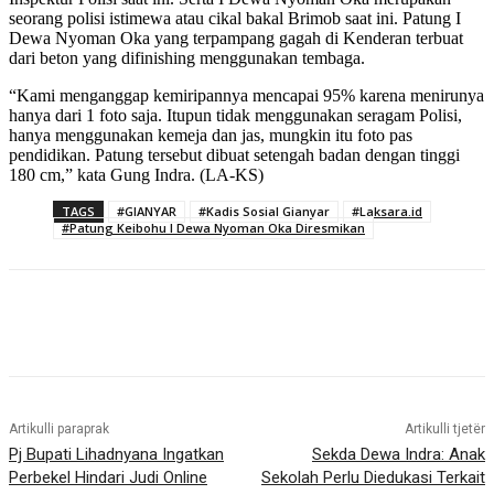
seorang polisi istimewa atau cikal bakal Brimob saat ini. Patung I
Dewa Nyoman Oka yang terpampang gagah di Kenderan terbuat
dari beton yang difinishing menggunakan tembaga.
“Kami menganggap kemiripannya mencapai 95% karena menirunya
hanya dari 1 foto saja. Itupun tidak menggunakan seragam Polisi,
hanya menggunakan kemeja dan jas, mungkin itu foto pas
pendidikan. Patung tersebut dibuat setengah badan dengan tinggi
180 cm,” kata Gung Indra. (LA-KS)
TAGS
#GIANYAR
#Kadis Sosial Gianyar
#Laksara.id
#Patung Keibohu I Dewa Nyoman Oka Diresmikan
Artikulli paraprak
Artikulli tjetër
Pj Bupati Lihadnyana Ingatkan
Sekda Dewa Indra: Anak
Perbekel Hindari Judi Online
Sekolah Perlu Diedukasi Terkait