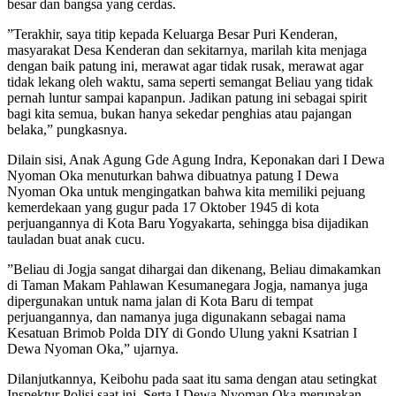
besar dan bangsa yang cerdas.
”Terakhir, saya titip kepada Keluarga Besar Puri Kenderan,
masyarakat Desa Kenderan dan sekitarnya, marilah kita menjaga
dengan baik patung ini, merawat agar tidak rusak, merawat agar
tidak lekang oleh waktu, sama seperti semangat Beliau yang tidak
pernah luntur sampai kapanpun. Jadikan patung ini sebagai spirit
bagi kita semua, bukan hanya sekedar penghias atau pajangan
belaka,” pungkasnya.
Dilain sisi, Anak Agung Gde Agung Indra, Keponakan dari I Dewa
Nyoman Oka menuturkan bahwa dibuatnya patung I Dewa
Nyoman Oka untuk mengingatkan bahwa kita memiliki pejuang
kemerdekaan yang gugur pada 17 Oktober 1945 di kota
perjuangannya di Kota Baru Yogyakarta, sehingga bisa dijadikan
tauladan buat anak cucu.
”Beliau di Jogja sangat dihargai dan dikenang, Beliau dimakamkan
di Taman Makam Pahlawan Kesumanegara Jogja, namanya juga
dipergunakan untuk nama jalan di Kota Baru di tempat
perjuangannya, dan namanya juga digunakann sebagai nama
Kesatuan Brimob Polda DIY di Gondo Ulung yakni Ksatrian I
Dewa Nyoman Oka,” ujarnya.
Dilanjutkannya, Keibohu pada saat itu sama dengan atau setingkat
Inspektur Polisi saat ini. Serta I Dewa Nyoman Oka merupakan