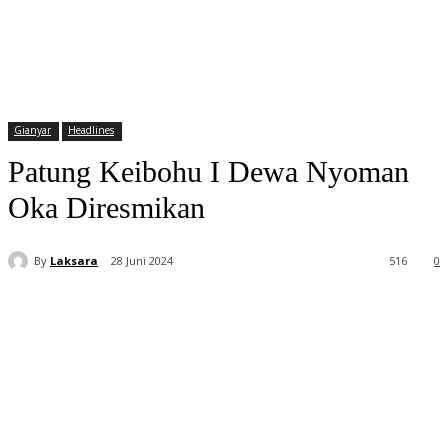
Gianyar
Headlines
Patung Keibohu I Dewa Nyoman
Oka Diresmikan
By
Laksara
28 Juni 2024
516
0