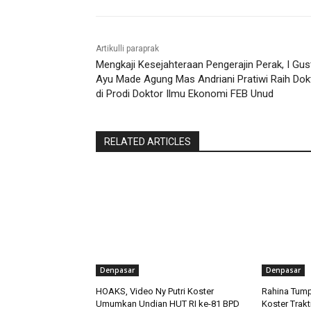
Artikulli paraprak
Mengkaji Kesejahteraan Pengerajin Perak, I Gus
Ayu Made Agung Mas Andriani Pratiwi Raih Dok
di Prodi Doktor Ilmu Ekonomi FEB Unud
RELATED ARTICLES
Denpasar
Denpasar
HOAKS, Video Ny Putri Koster
Rahina Tump
Umumkan Undian HUT RI ke-81 BPD
Koster Trakt