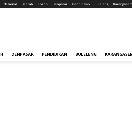
Nasional
Daerah
Tokoh
Denpasar
Pendidikan
Buleleng
Karangase
OH
DENPASAR
PENDIDIKAN
BULELENG
KARANGASE