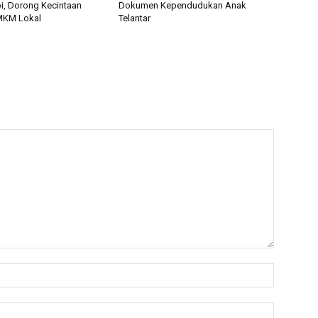
pi, Dorong Kecintaan
Dokumen Kependudukan Anak
MKM Lokal
Telantar
Nama:*
Email:*