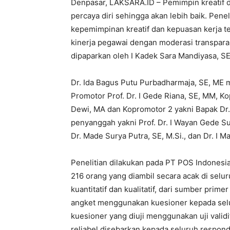
Denpasar, LAKSARA.ID – Pemimpin kreatif d
percaya diri sehingga akan lebih baik. Pene
kepemimpinan kreatif dan kepuasan kerja 
kinerja pegawai dengan moderasi transpar
dipaparkan oleh I Kadek Sara Mandiyasa, S
Dr. Ida Bagus Putu Purbadharmaja, SE, ME
Promotor Prof. Dr. I Gede Riana, SE, MM, Kop
Dewi, MA dan Kopromotor 2 yakni Bapak Dr. 
penyanggah yakni Prof. Dr. I Wayan Gede Supa
Dr. Made Surya Putra, SE, M.Si., dan Dr. I 
Penelitian dilakukan pada PT POS Indones
216 orang yang diambil secara acak di selur
kuantitatif dan kualitatif, dari sumber pri
angket menggunakan kuesioner kepada selu
kuesioner yang diuji menggunakan uji validit
reliabel disebarkan kepada seluruh respond