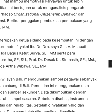
ilihat mampu memotivasi karyawan untuk lebih
litian ini bertujuan untuk menganalisis pengaruh
terhadap
Organizational Citizenship Behavior
dan
ansi. Berikut penggalan pembukaan pembukaan yang
E, MM.
 merupakan Ketua sidang pada kesempatan ini dengan
romotor 1 yakni Ibu Dr. Dra. saya Gst. A. Manuati
Ida Bagus Ketut Surya, SE., MM serta para
rtha, SE, SU., Prof. Dr. Desak Kt. Sintaasih, SE., Msi.,
Made Artha Wibawa, SE., MM.,
ia wilayah Bali, menggunakan sampel pegawai sebanyak
uh cabang di Bali. Penelitian ini menggunakan data
mer dan sumber sekunder. Data dikumpulkan dengan
ruh sampel sasaran. Sebelum disebar, instrumen
as dan reliabilitas. Setelah dinyatakan valid dan
en. Data yang telah dikumpulkan dianalisis