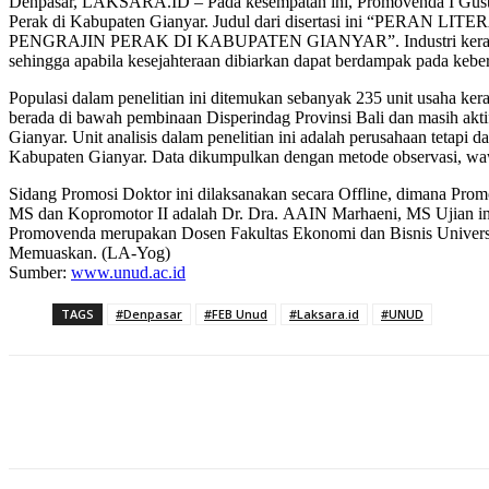
Denpasar, LAKSARA.ID – Pada kesempatan ini, Promovenda I Gusti 
Perak di Kabupaten Gianyar. Judul dari disertasi i
PENGRAJIN PERAK DI KABUPATEN GIANYAR”. Industri kerajinan pe
sehingga apabila kesejahteraan dibiarkan dapat berdampak pada kebe
Populasi dalam penelitian ini ditemukan sebanyak 235 unit usaha kera
berada di bawah pembinaan Disperindag Provinsi Bali dan masih akt
Gianyar. Unit analisis dalam penelitian ini adalah perusahaan tetapi
Kabupaten Gianyar. Data dikumpulkan dengan metode observasi, wa
Sidang Promosi Doktor ini dilaksanakan secara Offline, dimana Pro
MS dan Kopromotor II adalah Dr. Dra. AAIN Marhaeni, MS Ujian ini
Promovenda merupakan Dosen Fakultas Ekonomi dan Bisnis Universita
Memuaskan. (LA-Yog)
Sumber:
www.unud.ac.id
TAGS
#Denpasar
#FEB Unud
#Laksara.id
#UNUD
Bagikan