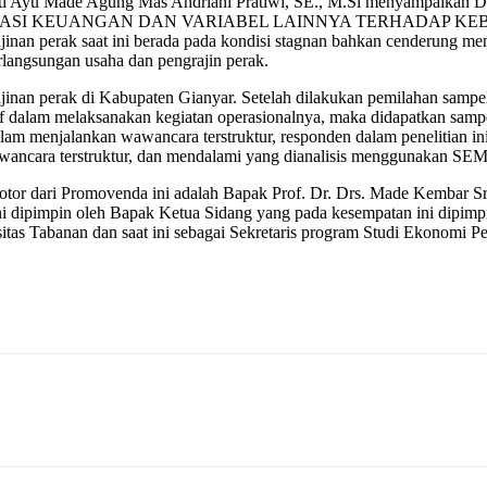
Ayu Made Agung Mas Andriani Pratiwi, SE., M.Si menyampaikan Diser
ni “PERAN LITERASI KEUANGAN DAN VARIABEL LAINNYA TER
rak saat ini berada pada kondisi stagnan bahkan cenderung menga
rlangsungan usaha dan pengrajin perak.
jinan perak di Kabupaten Gianyar. Setelah dilakukan pemilahan sampel 
if dalam melaksanakan kegiatan operasionalnya, maka didapatkan samp
 dalam menjalankan wawancara terstruktur, responden dalam penelitian i
wancara terstruktur, dan mendalami yang dianalisis menggunakan S
motor dari Promovenda ini adalah Bapak Prof. Dr. Drs. Made Kembar S
 dipimpin oleh Bapak Ketua Sidang yang pada kesempatan ini dipimpi
s Tabanan dan saat ini sebagai Sekretaris program Studi Ekonomi Pe