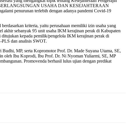
tasi yang mengangkat topik tentang Kesejahteraan Pengerajin
HADAP KEBERLANGSUNGAN USAHA DAN KESEJAHTERAAN
lami penurunan terlebih dengan adanya pandemi Covid-19
berdasarkan kriteria, yaitu perusahaan memiliki izin usaha yang
el akhir sebanyak 95 unit usaha IKM kerajinan perak di Kabupaten
ni ditujukan kepada pemilik/pengelola IKM kerajinan perak di
EM-PLS dan analisis SWOT.
ri Budhi, MP, serta Kopromotor Prof. Dr. Made Suyana Utama, SE,
n oleh Ibu Koprodi, Ibu Prof. Dr. Ni Nyoman Yuliarmi, SE, MP
mbangunan. Promovenda berhasil lulus ujian dengan predikat