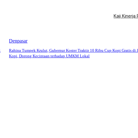
Kaji Kinerj
Denpasar
t
Rahina Tumpek Krulut, Gubernur Koster Traktir 10 Ribu Cup Kopi Gratis di 
Kopi, Dorong Kecintaan terhadap UMKM Lokal