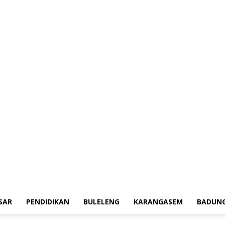
erah
Tokoh
Denpasar
Pendidikan
Buleleng
Karangasem
Badung
Ad
SAR
PENDIDIKAN
BULELENG
KARANGASEM
BADUN