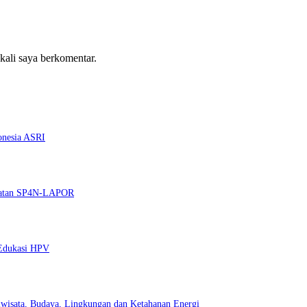
 kali saya berkomentar.
onesia ASRI
guatan SP4N-LAPOR
 Edukasi HPV
wisata, Budaya, Lingkungan dan Ketahanan Energi