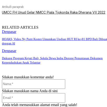
Artikulli paraprak
UMCC FH Unud Gelar NMCC Piala Tjokorda Raka Dherana VII 2022
RELATED ARTICLES
Denpasar
HOAKS, Video Ny Putri Koster Umumkan Undian HUT RI ke-81 BPD Bali Dibua
dengan AI
Denpasar
Dukung Program Kejati Bali, Sekda Dewa Indra Dorong Penuntasan Dokumen
Kependudukan Anak Telantar
Silakan masukkan komentar anda!
Nama:*
Silakan masukkan nama Anda di sini
Email:*
Anda telah memasukkan alamat email yang salah!