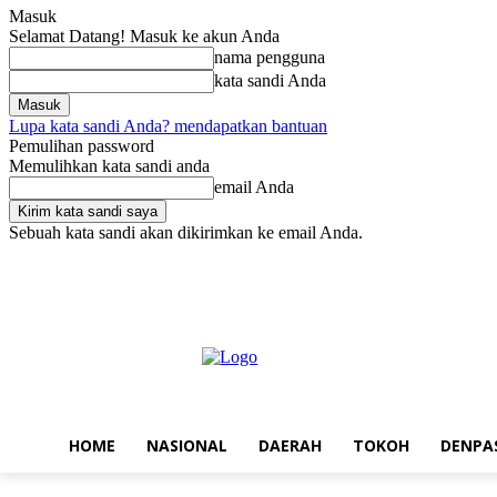
Masuk
Selamat Datang! Masuk ke akun Anda
nama pengguna
kata sandi Anda
Lupa kata sandi Anda? mendapatkan bantuan
Pemulihan password
Memulihkan kata sandi anda
email Anda
Sebuah kata sandi akan dikirimkan ke email Anda.
Jumat, Agustus 7, 2026
Masuk / Bergabung
Home
Nasional
Da
HOME
NASIONAL
DAERAH
TOKOH
DENPA