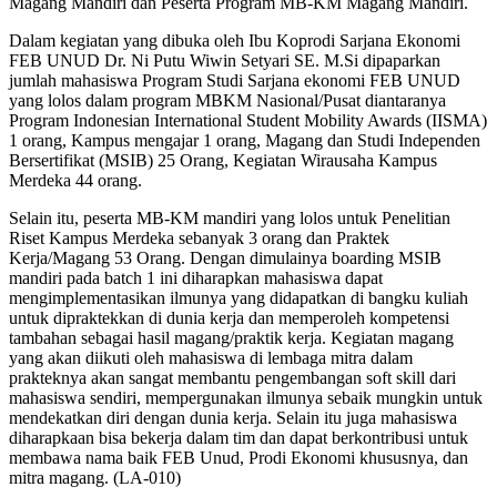
Magang Mandiri dan Peserta Program MB-KM Magang Mandiri.
Dalam kegiatan yang dibuka oleh Ibu Koprodi Sarjana Ekonomi
FEB UNUD Dr. Ni Putu Wiwin Setyari SE. M.Si dipaparkan
jumlah mahasiswa Program Studi Sarjana ekonomi FEB UNUD
yang lolos dalam program MBKM Nasional/Pusat diantaranya
Program Indonesian International Student Mobility Awards (IISMA)
1 orang, Kampus mengajar 1 orang, Magang dan Studi Independen
Bersertifikat (MSIB) 25 Orang, Kegiatan Wirausaha Kampus
Merdeka 44 orang.
Selain itu, peserta MB-KM mandiri yang lolos untuk Penelitian
Riset Kampus Merdeka sebanyak 3 orang dan Praktek
Kerja/Magang 53 Orang. Dengan dimulainya boarding MSIB
mandiri pada batch 1 ini diharapkan mahasiswa dapat
mengimplementasikan ilmunya yang didapatkan di bangku kuliah
untuk dipraktekkan di dunia kerja dan memperoleh kompetensi
tambahan sebagai hasil magang/praktik kerja. Kegiatan magang
yang akan diikuti oleh mahasiswa di lembaga mitra dalam
prakteknya akan sangat membantu pengembangan soft skill dari
mahasiswa sendiri, mempergunakan ilmunya sebaik mungkin untuk
mendekatkan diri dengan dunia kerja. Selain itu juga mahasiswa
diharapkaan bisa bekerja dalam tim dan dapat berkontribusi untuk
membawa nama baik FEB Unud, Prodi Ekonomi khususnya, dan
mitra magang. (LA-010)