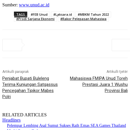
Sumber:
www.unud.ac.id
TAGS
#FEB Unud
#Laksara.id
#MBKM Tahun 2022
#Prodi Sarjana Ekonomi
#Rakor Pelepasan Mahasiwa
Artikulli paraprak
Artikulli tjetër
Penjabat Bupati Buleleng
Mahasiswa FMIPA Unud Toreh
Terima Kunjungan Satgassus
Prestasi Juara 1 Wushu
Pencegahan Tipikor Mabes
Provinsi Bali
Polri
RELATED ARTICLES
Headlines
Pelempar Lembing Asal Sumut Sukses Raih Emas SEA Games Thailand