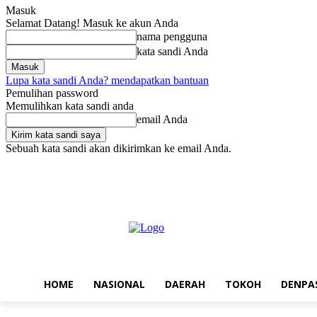
Masuk
Selamat Datang! Masuk ke akun Anda
nama pengguna
kata sandi Anda
Lupa kata sandi Anda? mendapatkan bantuan
Pemulihan password
Memulihkan kata sandi anda
email Anda
Sebuah kata sandi akan dikirimkan ke email Anda.
Jumat, Agustus 7, 2026
Masuk / Bergabung
Home
Nasional
Da
HOME
NASIONAL
DAERAH
TOKOH
DENPA