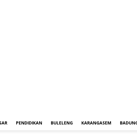
erah
Tokoh
Denpasar
Pendidikan
Buleleng
Karangasem
Badung
Ad
SAR
PENDIDIKAN
BULELENG
KARANGASEM
BADUN