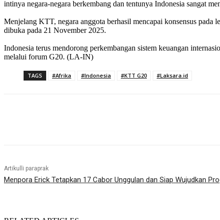
intinya negara-negara berkembang dan tentunya Indonesia sangat men
Menjelang KTT, negara anggota berhasil mencapai konsensus pada l
dibuka pada 21 November 2025.
Indonesia terus mendorong perkembangan sistem keuangan internasio
melalui forum G20. (LA-IN)
TAGS
#Afrika
#Indonesia
#KTT G20
#Laksara.id
Bagikan
Artikulli paraprak
Menpora Erick Tetapkan 17 Cabor Unggulan dan Siap Wujudkan Pro