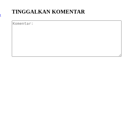
TINGGALKAN KOMENTAR
o
Kom