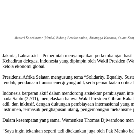
Menteri Koordinator (Menko) Bidang Perekonomian, Airlangga Hartarto, dalam Konfe
Jakarta, Laksara.id – Pemerintah menyampaikan perkembangan hasil
Kehadiran delegasi Indonesia yang dipimpin oleh Wakil Presiden (Wa
kelola ekonomi global.
Presidensi Afrika Selatan mengusung tema “Solidarity, Equality, Sus
rendah, pendanaan transisi energi yang adil, serta pemanfaatan critic
Indonesia berperan aktif dalam mendorong arsitektur pembiayaan int
pada Sabtu (22/11), menjelaskan bahwa Wakil Presiden Gibran Raka
adil, dan inklusif, dengan dukungan pembiayaan internasional yang m
instrumen, termasuk penghapusan utang, pengembangan mekanisme pem
Dalam kesempatan yang sama, Wamenkeu Thomas Djiwandono menegask
“Saya ingin tekankan seperti tadi ditekankan juga oleh Pak Menko b