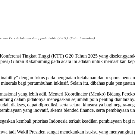
rensi Pers di Johannesburg pada Sabtu (22/11). (Foto: Kemenkeu)
 Konferensi Tingkat Tinggi (KTT) G20 Tahun 2025 yang diselenggarak
pres) Gibran Rakabuming pada acara ini adalah untuk memastikan kepen
tainability” dengan fokus pada penguatan ketahanan dan respons benca
al minerals bagi pertumbuhan inklusif. Selain itu, dibahas pula penguat
ernasional yang lebih adil. Menteri Koordinator (Menko) Bidang Perek
buming dalam pidatonya menegaskan sejumlah poin penting diantaranya
udah diakses, dapat diprediksi, serta setara, khususnya bagi negara-n
biayaan yang inovatif, skema blended finance, serta pembiayaan untu
an kembali prioritas Indonesia terkait keadilan pembiayaan bagi 
ahwa tadi Wakil Presiden sangat menekankan isu-isu yang menyangkut 