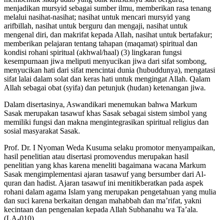
menjadikan mursyid sebagai sumber ilmu, memberikan rasa tenang
melalui nasihat-nasihat; nasihat untuk mencari mursyid yang
arifbillah, nasihat untuk berguru dan mengaji, nasihat untuk
mengenal diri, dan makrifat kepada Allah, nasihat untuk bertafakur;
memberikan pelajaran tentang tahapan (maqamat) spiritual dan
kondisi rohani spiritual (akhwal/haal) (3) lingkaran fungsi
kesempurnaan jiwa meliputi menyucikan jiwa dari sifat sombong,
menyucikan hati dari sifat mencintai dunia (hubuddunya), mengatasi
sifat lalai dalam solat dan keras hati untuk mengingat Allah. Qalam
Allah sebagai obat (syifa) dan petunjuk (hudan) ketenangan jiwa.
Dalam disertasinya, Aswandikari menemukan bahwa Markum
Sasak merupakan tasawuf khas Sasak sebagai sistem simbol yang
memiliki fungsi dan makna mengintegrasikan spiritual religius dan
sosial masyarakat Sasak.
Prof. Dr. I Nyoman Weda Kusuma selaku promotor menyampaikan,
hasil penelitian atau disertasi promovendus merupakan hasil
penelitian yang khas karena meneliti bagaimana wacana Markum
Sasak mengimplementasi ajaran tasawuf yang bersumber dari Al-
quran dan hadist. Ajaran tasawuf ini menitikberatkan pada aspek
rohani dalam agama Islam yang merupakan pengetahuan yang mulia
dan suci karena berkaitan dengan mahabbah dan ma’rifat, yakni
kecintaan dan pengenalan kepada Allah Subhanahu wa Ta’ala.
(LA-010)