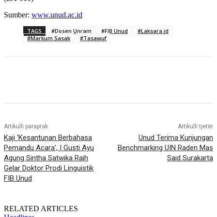
Sumber:
www.unud.ac.id
TAGS
#Dosen Unram
#FIB Unud
#Laksara.id
#Markum Sasak
#Tasawuf
Artikulli paraprak
Artikulli tjetër
Kaji ‘Kesantunan Berbahasa
Unud Terima Kunjungan
Pemandu Acara’, I Gusti Ayu
Benchmarking UIN Raden Mas
Agung Sintha Satwika Raih
Said Surakarta
Gelar Doktor Prodi Linguistik
FIB Unud
RELATED ARTICLES