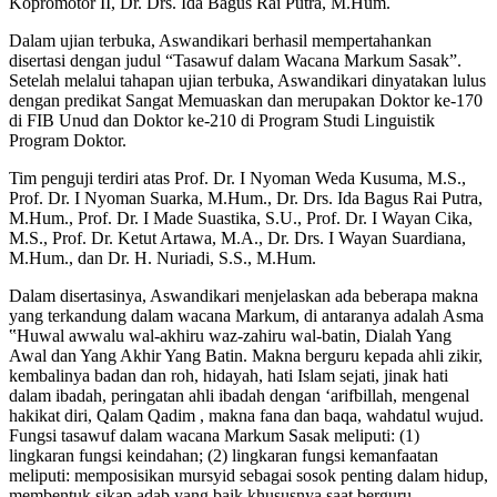
Kopromotor II, Dr. Drs. Ida Bagus Rai Putra, M.Hum.
Dalam ujian terbuka, Aswandikari berhasil mempertahankan
disertasi dengan judul “Tasawuf dalam Wacana Markum Sasak”.
Setelah melalui tahapan ujian terbuka, Aswandikari dinyatakan lulus
dengan predikat Sangat Memuaskan dan merupakan Doktor ke-170
di FIB Unud dan Doktor ke-210 di Program Studi Linguistik
Program Doktor.
Tim penguji terdiri atas Prof. Dr. I Nyoman Weda Kusuma, M.S.,
Prof. Dr. I Nyoman Suarka, M.Hum., Dr. Drs. Ida Bagus Rai Putra,
M.Hum., Prof. Dr. I Made Suastika, S.U., Prof. Dr. I Wayan Cika,
M.S., Prof. Dr. Ketut Artawa, M.A., Dr. Drs. I Wayan Suardiana,
M.Hum., dan Dr. H. Nuriadi, S.S., M.Hum.
Dalam disertasinya, Aswandikari menjelaskan ada beberapa makna
yang terkandung dalam wacana Markum, di antaranya adalah Asma
‟Huwal awwalu wal-akhiru waz-zahiru wal-batin, Dialah Yang
Awal dan Yang Akhir Yang Batin. Makna berguru kepada ahli zikir,
kembalinya badan dan roh, hidayah, hati Islam sejati, jinak hati
dalam ibadah, peringatan ahli ibadah dengan ‘arifbillah, mengenal
hakikat diri, Qalam Qadim , makna fana dan baqa, wahdatul wujud.
Fungsi tasawuf dalam wacana Markum Sasak meliputi: (1)
lingkaran fungsi keindahan; (2) lingkaran fungsi kemanfaatan
meliputi: memposisikan mursyid sebagai sosok penting dalam hidup,
membentuk sikap adab yang baik khususnya saat berguru,