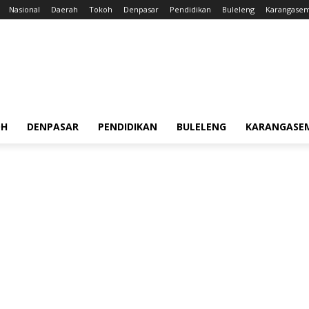
Nasional
Daerah
Tokoh
Denpasar
Pendidikan
Buleleng
Karangase
OH
DENPASAR
PENDIDIKAN
BULELENG
KARANGASE