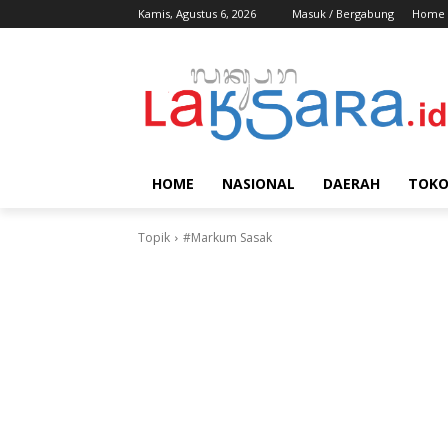
Kamis, Agustus 6, 2026
Masuk / Bergabung
Home
HOME
NASIONAL
DAERAH
TOK
Topik
#Markum Sasak