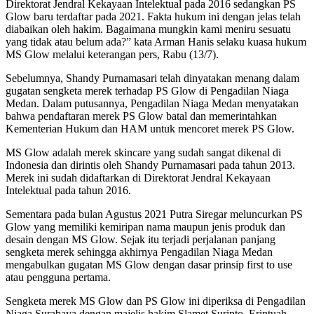
Direktorat Jendral Kekayaan Intelektual pada 2016 sedangkan PS
Glow baru terdaftar pada 2021. Fakta hukum ini dengan jelas telah
diabaikan oleh hakim. Bagaimana mungkin kami meniru sesuatu
yang tidak atau belum ada?” kata Arman Hanis selaku kuasa hukum
MS Glow melalui keterangan pers, Rabu (13/7).
Sebelumnya, Shandy Purnamasari telah dinyatakan menang dalam
gugatan sengketa merek terhadap PS Glow di Pengadilan Niaga
Medan. Dalam putusannya, Pengadilan Niaga Medan menyatakan
bahwa pendaftaran merek PS Glow batal dan memerintahkan
Kementerian Hukum dan HAM untuk mencoret merek PS Glow.
MS Glow adalah merek skincare yang sudah sangat dikenal di
Indonesia dan dirintis oleh Shandy Purnamasari pada tahun 2013.
Merek ini sudah didaftarkan di Direktorat Jendral Kekayaan
Intelektual pada tahun 2016.
Sementara pada bulan Agustus 2021 Putra Siregar meluncurkan PS
Glow yang memiliki kemiripan nama maupun jenis produk dan
desain dengan MS Glow. Sejak itu terjadi perjalanan panjang
sengketa merek sehingga akhirnya Pengadilan Niaga Medan
mengabulkan gugatan MS Glow dengan dasar prinsip first to use
atau pengguna pertama.
Sengketa merek MS Glow dan PS Glow ini diperiksa di Pengadilan
Niaga Surabaya dengan majelis hakim Slamet Suripto, Erintuah