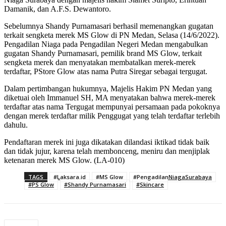
Damanik, dan A.F.S. Dewantoro.
Sebelumnya Shandy Purnamasari berhasil memenangkan gugatan
terkait sengketa merek MS Glow di PN Medan, Selasa (14/6/2022).
Pengadilan Niaga pada Pengadilan Negeri Medan mengabulkan
gugatan Shandy Purnamasari, pemilik brand MS Glow, terkait
sengketa merek dan menyatakan membatalkan merek-merek
terdaftar, PStore Glow atas nama Putra Siregar sebagai tergugat.
Dalam pertimbangan hukumnya, Majelis Hakim PN Medan yang
diketuai oleh Immanuel SH, MA menyatakan bahwa merek-merek
terdaftar atas nama Tergugat mempunyai persamaan pada pokoknya
dengan merek terdaftar milik Penggugat yang telah terdaftar terlebih
dahulu.
Pendaftaran merek ini juga dikatakan dilandasi iktikad tidak baik
dan tidak jujur, karena telah membonceng, meniru dan menjiplak
ketenaran merek MS Glow. (LA-010)
TAGS
#Laksara.id
#MS Glow
#PengadilanNiagaSurabaya
#PS Glow
#Shandy Purnamasari
#Skincare