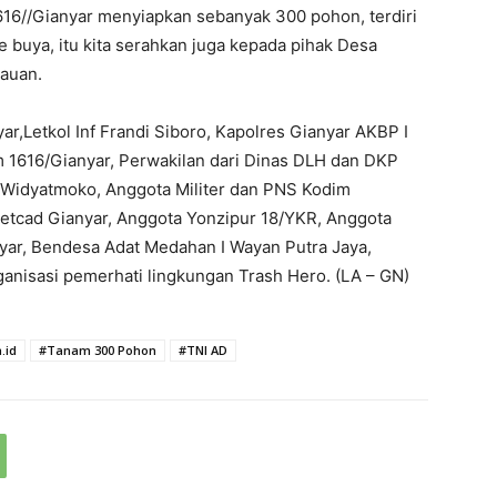
16//Gianyar menyiapkan sebanyak 300 pohon, terdiri
 buya, itu kita serahkan juga kepada pihak Desa
auan.
yar,Letkol Inf Frandi Siboro, Kapolres Gianyar AKBP I
 1616/Gianyar, Perwakilan dari Dinas DLH dan DKP
 Widyatmoko, Anggota Militer dan PNS Kodim
vetcad Gianyar, Anggota Yonzipur 18/YKR, Anggota
yar, Bendesa Adat Medahan I Wayan Putra Jaya,
anisasi pemerhati lingkungan Trash Hero. (LA – GN)
.id
#Tanam 300 Pohon
#TNI AD