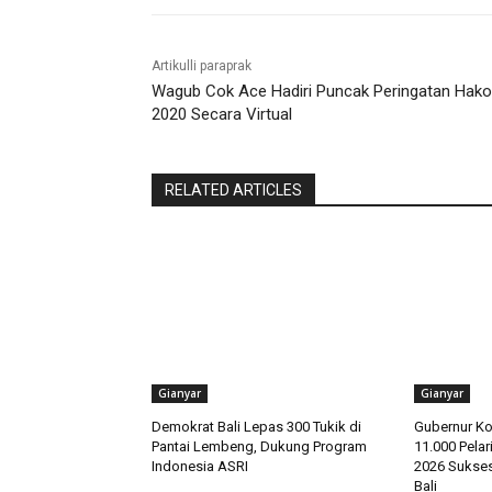
Artikulli paraprak
Wagub Cok Ace Hadiri Puncak Peringatan Hako
2020 Secara Virtual
RELATED ARTICLES
Gianyar
Gianyar
Demokrat Bali Lepas 300 Tukik di
Gubernur Ko
Pantai Lembeng, Dukung Program
11.000 Pela
Indonesia ASRI
2026 Sukses
Bali