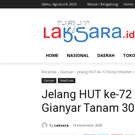
Sabtu, Agustus 8, 2026
Masuk / Bergabung
Home
HOME
NASIONAL
DAERAH
TOK
Beranda
Gianyar
Jelang HUT ke-72 Korps Infanter
Gianyar
Headlines
Jelang HUT ke-72 
Gianyar Tanam 3
By
Laksara
16 Desember 2020