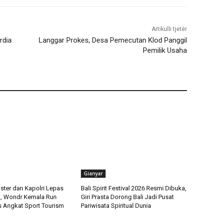
Artikulli tjetër
rdia
Langgar Prokes, Desa Pemecutan Klod Panggil
Pemilik Usaha
Gianyar
ster dan Kapolri Lepas
Bali Spirit Festival 2026 Resmi Dibuka,
ri, Wondr Kemala Run
Giri Prasta Dorong Bali Jadi Pusat
 Angkat Sport Tourism
Pariwisata Spiritual Dunia