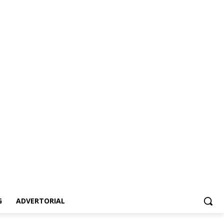
dvertorial
G
ADVERTORIAL