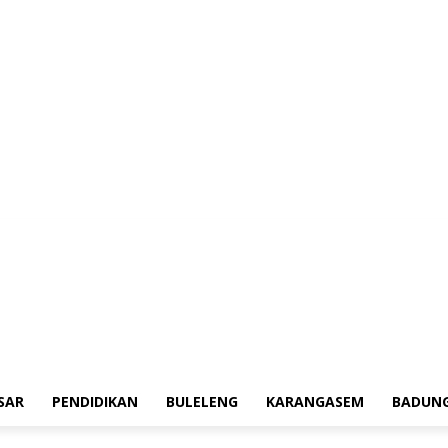
aerah
Tokoh
Denpasar
Pendidikan
Buleleng
Karangasem
Badung
A
SAR
PENDIDIKAN
BULELENG
KARANGASEM
BADUN