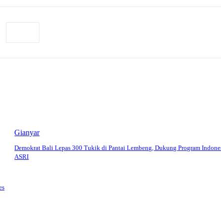
Gianyar
Demokrat Bali Lepas 300 Tukik di Pantai Lembeng, Dukung Program Indone
ASRI
es