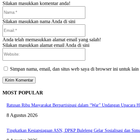
Silakan masukkan komentar anda!
Nama:*
Silakan masukkan nama Anda di sini
Email:*
Anda telah memasukkan alamat email yang salah!
Silakan masukkan alamat email Anda di sini
Website:
Simpan nama, email, dan situs web saya di browser ini untuk lain
MOST POPULAR
Ratusan Ribu Masyarakat Berpartisipasi dalam “War” Undangan Upacara
8 Agustus 2026
Tingkatkan Kesiapsiagaan ASN, DPKP Buleleng Gelar Sosialisasi dan Sim