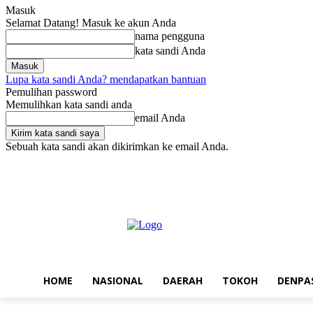
Masuk
Selamat Datang! Masuk ke akun Anda
nama pengguna
kata sandi Anda
Lupa kata sandi Anda? mendapatkan bantuan
Pemulihan password
Memulihkan kata sandi anda
email Anda
Sebuah kata sandi akan dikirimkan ke email Anda.
Minggu, Agustus 9, 2026
Masuk / Bergabung
Home
Nasional
D
HOME
NASIONAL
DAERAH
TOKOH
DENPA