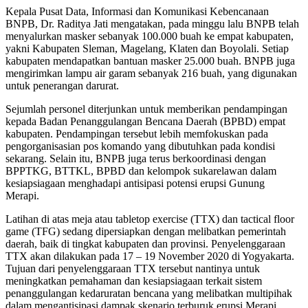
Kepala Pusat Data, Informasi dan Komunikasi Kebencanaan
BNPB, Dr. Raditya Jati mengatakan, pada minggu lalu BNPB telah
menyalurkan masker sebanyak 100.000 buah ke empat kabupaten,
yakni Kabupaten Sleman, Magelang, Klaten dan Boyolali. Setiap
kabupaten mendapatkan bantuan masker 25.000 buah. BNPB juga
mengirimkan lampu air garam sebanyak 216 buah, yang digunakan
untuk penerangan darurat.
Sejumlah personel diterjunkan untuk memberikan pendampingan
kepada Badan Penanggulangan Bencana Daerah (BPBD) empat
kabupaten. Pendampingan tersebut lebih memfokuskan pada
pengorganisasian pos komando yang dibutuhkan pada kondisi
sekarang. Selain itu, BNPB juga terus berkoordinasi dengan
BPPTKG, BTTKL, BPBD dan kelompok sukarelawan dalam
kesiapsiagaan menghadapi antisipasi potensi erupsi Gunung
Merapi.
Latihan di atas meja atau tabletop exercise (TTX) dan tactical floor
game (TFG) sedang dipersiapkan dengan melibatkan pemerintah
daerah, baik di tingkat kabupaten dan provinsi. Penyelenggaraan
TTX akan dilakukan pada 17 – 19 November 2020 di Yogyakarta.
Tujuan dari penyelenggaraan TTX tersebut nantinya untuk
meningkatkan pemahaman dan kesiapsiagaan terkait sistem
penanggulangan kedaruratan bencana yang melibatkan multipihak
dalam mengantisipasi dampak skenario terburuk erupsi Merapi.