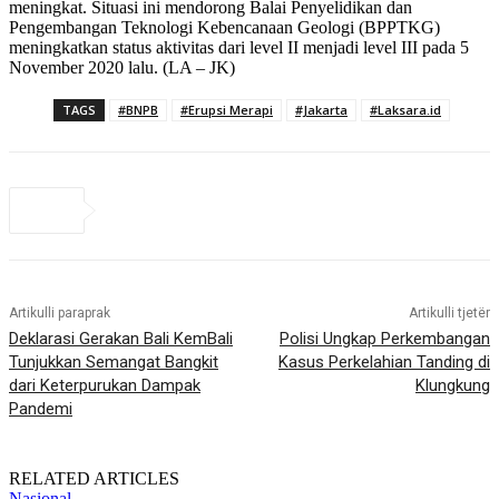
meningkat. Situasi ini mendorong Balai Penyelidikan dan
Pengembangan Teknologi Kebencanaan Geologi (BPPTKG)
meningkatkan status aktivitas dari level II menjadi level III pada 5
November 2020 lalu. (LA – JK)
TAGS
#BNPB
#Erupsi Merapi
#Jakarta
#Laksara.id
Artikulli paraprak
Artikulli tjetër
Deklarasi Gerakan Bali KemBali
Polisi Ungkap Perkembangan
Tunjukkan Semangat Bangkit
Kasus Perkelahian Tanding di
dari Keterpurukan Dampak
Klungkung
Pandemi
RELATED ARTICLES
Nasional