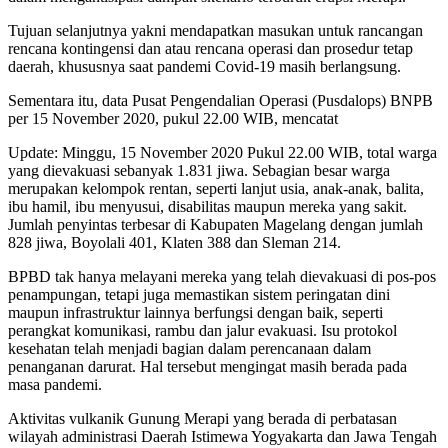
Tujuan selanjutnya yakni mendapatkan masukan untuk rancangan
rencana kontingensi dan atau rencana operasi dan prosedur tetap
daerah, khususnya saat pandemi Covid-19 masih berlangsung.
Sementara itu, data Pusat Pengendalian Operasi (Pusdalops) BNPB
per 15 November 2020, pukul 22.00 WIB, mencatat
Update: Minggu, 15 November 2020 Pukul 22.00 WIB, total warga
yang dievakuasi sebanyak 1.831 jiwa. Sebagian besar warga
merupakan kelompok rentan, seperti lanjut usia, anak-anak, balita,
ibu hamil, ibu menyusui, disabilitas maupun mereka yang sakit.
Jumlah penyintas terbesar di Kabupaten Magelang dengan jumlah
828 jiwa, Boyolali 401, Klaten 388 dan Sleman 214.
BPBD tak hanya melayani mereka yang telah dievakuasi di pos-pos
penampungan, tetapi juga memastikan sistem peringatan dini
maupun infrastruktur lainnya berfungsi dengan baik, seperti
perangkat komunikasi, rambu dan jalur evakuasi. Isu protokol
kesehatan telah menjadi bagian dalam perencanaan dalam
penanganan darurat. Hal tersebut mengingat masih berada pada
masa pandemi.
Aktivitas vulkanik Gunung Merapi yang berada di perbatasan
wilayah administrasi Daerah Istimewa Yogyakarta dan Jawa Tengah