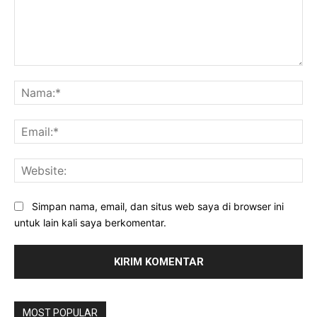
Komentar:
Na
Ema
Web
Simpan nama, email, dan situs web saya di browser ini
untuk lain kali saya berkomentar.
MOST POPULAR