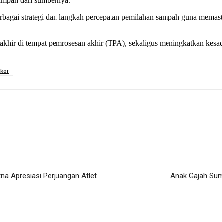
ampah dari sumbernya.
erbagai strategi dan langkah percepatan pemilahan sampah guna mema
hir di tempat pemrosesan akhir (TPA), sekaligus meningkatkan kesa
kor
na Apresiasi Perjuangan Atlet
Anak Gajah Sum