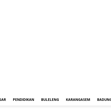
aerah
Tokoh
Denpasar
Pendidikan
Buleleng
Karangasem
Badung
A
SAR
PENDIDIKAN
BULELENG
KARANGASEM
BADUN