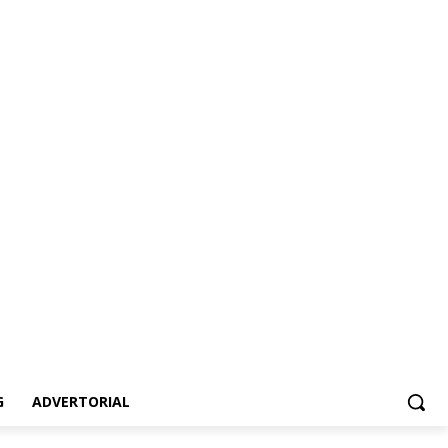
dvertorial
G
ADVERTORIAL