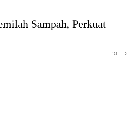
Memilah Sampah, Perkuat
126
0