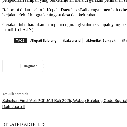
pengelolaan sampah yang berkelanjutan melalui gerakan pemilahan s
Rakor ini diikuti seluruh Kepala Daerah se-Bali dengan membahas b
berjalan efektif hingga ke tingkat desa dan kelurahan.
Gerakan ini diharapkan mampu mengurangi volume sampah yang berak
mandiri. (LA-IN)
TAGS
#Bupati Buleleng
#Laksara.id
#Memilah Sampah
#Ra
Bagikan
Artikulli paraprak
Saksikan Final Voli PORJAR Bali 2026, Wabup Buleleng Gede Supriat
Raih Juara II
RELATED ARTICLES