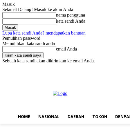
Masuk
Selamat Datang! Masuk ke akun Anda
nama pengguna
kata sandi Anda
Lupa kata sandi Anda? mendapatkan bantuan
Pemulihan password
Memulihkan kata sandi anda
email Anda
Sebuah kata sandi akan dikirimkan ke email Anda.
Minggu, Agustus 9, 2026
Masuk / Bergabung
Home
Nasional
D
HOME
NASIONAL
DAERAH
TOKOH
DENPA