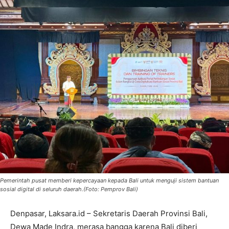
Pemerintah pusat memberi kepercayaan kepada Bali untuk menguji sistem bantuan
sosial digital di seluruh daerah.(Foto: Pemprov Bali)
Denpasar, Laksara.id – Sekretaris Daerah Provinsi Bali,
Dewa Made Indra, merasa bangga karena Bali diberi