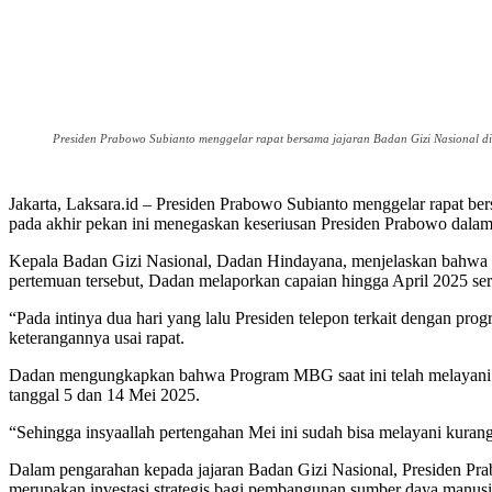
Presiden Prabowo Subianto menggelar rapat bersama jajaran Badan Gizi Nasional di
Jakarta, Laksara.id – Presiden Prabowo Subianto menggelar rapat be
pada akhir pekan ini menegaskan keseriusan Presiden Prabowo dal
Kepala Badan Gizi Nasional, Dadan Hindayana, menjelaskan bahwa ra
pertemuan tersebut, Dadan melaporkan capaian hingga April 2025 ser
“Pada intinya dua hari yang lalu Presiden telepon terkait dengan pro
keterangannya usai rapat.
Dadan mengungkapkan bahwa Program MBG saat ini telah melayani se
tanggal 5 dan 14 Mei 2025.
“Sehingga insyaallah pertengahan Mei ini sudah bisa melayani kurang l
Dalam pengarahan kepada jajaran Badan Gizi Nasional, Presiden Pr
merupakan investasi strategis bagi pembangunan sumber daya manusi