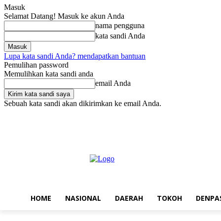
Masuk
Selamat Datang! Masuk ke akun Anda
nama pengguna
kata sandi Anda
Lupa kata sandi Anda? mendapatkan bantuan
Pemulihan password
Memulihkan kata sandi anda
email Anda
Sebuah kata sandi akan dikirimkan ke email Anda.
Jumat, Agustus 7, 2026
Masuk / Bergabung
Home
Nasional
Da
HOME
NASIONAL
DAERAH
TOKOH
DENPA