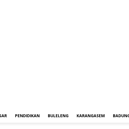
erah
Tokoh
Denpasar
Pendidikan
Buleleng
Karangasem
Badung
Ad
SAR
PENDIDIKAN
BULELENG
KARANGASEM
BADUN