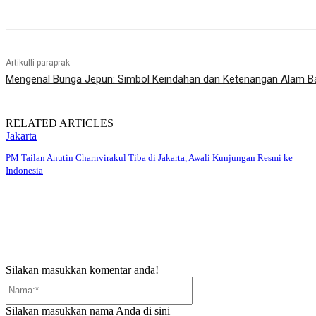
Artikulli paraprak
Mengenal Bunga Jepun: Simbol Keindahan dan Ketenangan Alam Ba
RELATED ARTICLES
Jakarta
PM Tailan Anutin Charnvirakul Tiba di Jakarta, Awali Kunjungan Resmi ke
Indonesia
Silakan masukkan komentar anda!
Nama:*
Silakan masukkan nama Anda di sini