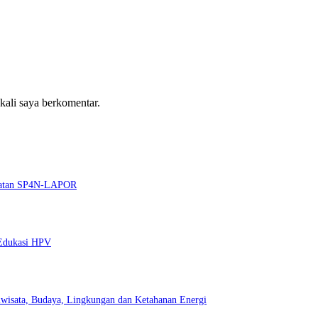
 kali saya berkomentar.
guatan SP4N-LAPOR
 Edukasi HPV
wisata, Budaya, Lingkungan dan Ketahanan Energi