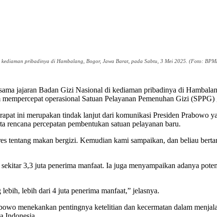
 kediaman pribadinya di Hambalang, Bogor, Jawa Barat, pada Sabtu, 3 Mei 2025. (Foto: BPMI
rsama jajaran Badan Gizi Nasional di kediaman pribadinya di Hambalan
am mempercepat operasional Satuan Pelayanan Pemenuhan Gizi (SPPG
pat ini merupakan tindak lanjut dari komunikasi Presiden Prabowo y
ta rencana percepatan pembentukan satuan pelayanan baru.
gres tentang makan bergizi. Kemudian kami sampaikan, dan beliau bertan
kitar 3,3 juta penerima manfaat. Ia juga menyampaikan adanya pote
ebih, lebih dari 4 juta penerima manfaat,” jelasnya.
abowo menekankan pentingnya ketelitian dan kecermatan dalam menjal
a Indonesia.