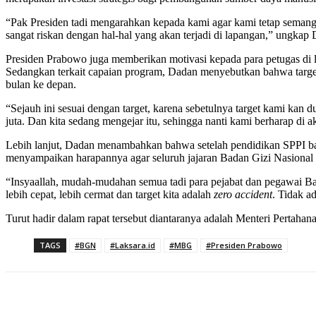
“Pak Presiden tadi mengarahkan kepada kami agar kami tetap semangat 
sangat riskan dengan hal-hal yang akan terjadi di lapangan,” ungkap
Presiden Prabowo juga memberikan motivasi kepada para petugas di
Sedangkan terkait capaian program, Dadan menyebutkan bahwa target 
bulan ke depan.
“Sejauh ini sesuai dengan target, karena sebetulnya target kami kan d
juta. Dan kita sedang mengejar itu, sehingga nanti kami berharap di 
Lebih lanjut, Dadan menambahkan bahwa setelah pendidikan SPPI batc
menyampaikan harapannya agar seluruh jajaran Badan Gizi Nasional 
“Insyaallah, mudah-mudahan semua tadi para pejabat dan pegawai Bad
lebih cepat, lebih cermat dan target kita adalah
zero accident
. Tidak a
Turut hadir dalam rapat tersebut diantaranya adalah Menteri Pertaha
TAGS
#BGN
#Laksara.id
#MBG
#Presiden Prabowo
Bagikan