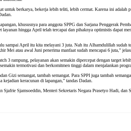
untuk berkarya, bekerja lebih teliti, lebih cermat. Karena ini adalah
 Dadan.
 lapangan, khususnya para anggota SPPG dan Sarjana Penggerak Pemba
layanan hingga April telah tercapai dan pihaknya optimistis dapat me
ulu sampai April itu kita melayani 3 juta. Nah itu Alhamdulillah sudah 
akhir Mei atau awal Juni penerima manfaat sudah mencapai 6 juta,” jelas
h 3 rampung, pelayanan akan semakin dipercepat dengan target lebih 
semakin termotivasi dan berkomitmen tinggi dalam menjalankan progra
an Gizi semangat, tambah semangat. Para SPPI juga tambah semangat, t
da kejadian keracunan di lapangan,” tandas Dadan.
nan Sjafrie Sjamsoeddin, Menteri Sekretaris Negara Prasetyo Hadi, dan