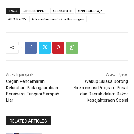
TAGS
#IndustriPPDP
#Laskara.id
#PeraturanOJK
#POJK2025
#TransformasiSektorKeuangan
Artikulli paraprak
Artikulli tjetër
Cegah Pencemaran,
Wabup Suiasa Dorong
Kelurahan Padangsambian
Sinkronisasi Program Pusat
Bersinergi Tangani Sampah
dan Daerah dalam Rakor
Liar
Kesejahteraan Sosial
RELATED ARTICLES