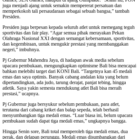
juga menjadi ajang untuk semakin mempererat persatuan dan
memperkokoh tali persaudaraan sebagai sebuah bangsa,” tambah
Presiden.
Presiden juga berpesan kepada seluruh atlet untuk memegang teguh
sportivitas dan fair play. “Agar semua pihak merayakan Pekan
Olahraga Nasional XXI dengan semangat kebersamaan, sportivitas,
dan kegembiraan, untuk mengukir prestasi yang membanggakan
negeri,” imbuhnya.
Pj Gubernur Mahendra Jaya, di hadapan awak media sebelum
upacara pembukaan, mengungkapkan optimisme Bali bisa mencapai
bahkan melebihi target dari KONI Bali. “Targetnya kan 45 medali
emas dan saya optimis. Banyak cabang andalan kita yang belum
dipertandingkan, ada judo, tarung derajat, panjat tebing, hingga
atletik. Saya yakin semesta mendukung atlet Bali bisa meraih
prestasi,” ucapnya.
Pj Gubernur juga bersyukur sebelum pembukaan, para atlet,
terutama dari cabang kriket dan balap sepeda, telah berhasil
menyumbangkan tiga medali emas. “Luar biasa ini, belum upacara
pembukaan sudah dapat tiga medali emas,” ungkapnya bangga.
Hingga Senin sore, Bali total memperoleh tiga medali emas, dua
perak, dan delapan perunggu. Medali emas disumbangkan dari