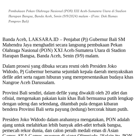
Pembukaan Pekan Olahraga Nasional (PON) XXI Aceh-Sumatera Utara di Stadion
Harapan Bangsa, Banda Aceh, Senin (9/9/2024) malam - (Foto: Dok Humas
Pemprov Bali)
Banda Aceh, LAKSARA.ID – Penjabat (Pj) Gubernur Bali SM
Mahendra Jaya menghadiri secara langsung pembukaan Pekan
Olahraga Nasional (PON) XXI Aceh-Sumatera Utara di Stadion
Harapan Bangsa, Banda Aceh, Senin (9/9) malam.
Dalam prosesi yang dibuka secara resmi oleh Presiden Joko
Widodo, Pj Gubernur bersama sejumlah kepala daerah menyaksikan
defile atlet serta ragam hiburan yang merepresentasikan budaya khas
Nangroe Aceh Darussalam.
Provinsi Bali sendiri, dalam defile yang diwakili oleh 20 atlet dan
ofisial, mengenakan pakaian kain khas Bali bernuansa putih lengkap
dengan udeng dan selendang, ditambah pula dengan kibaran
bendera Provinsi Bali serta payung (tedung) bercorak hitam putih.
Presiden Joko Widodo dalam arahannya mengatakan, PON adalah
ajang untuk melahirkan lebih banyak atlet-atlet terbaik bangsa,
pemecah rekor dunia, dan calon peraih medali emas di Asian
Games, SEA Games, maupun di ajang Olimpiade. “Selain itu, PON