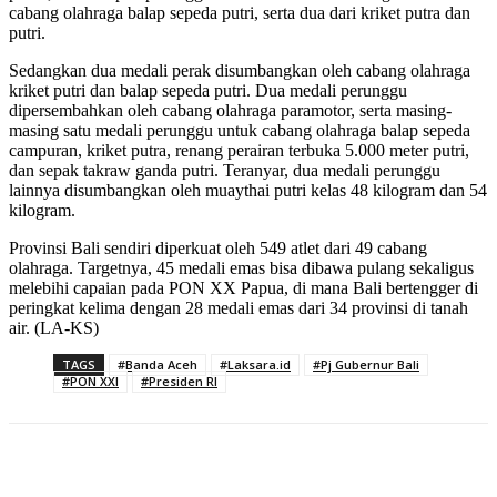
cabang olahraga balap sepeda putri, serta dua dari kriket putra dan
putri.
Sedangkan dua medali perak disumbangkan oleh cabang olahraga
kriket putri dan balap sepeda putri. Dua medali perunggu
dipersembahkan oleh cabang olahraga paramotor, serta masing-
masing satu medali perunggu untuk cabang olahraga balap sepeda
campuran, kriket putra, renang perairan terbuka 5.000 meter putri,
dan sepak takraw ganda putri. Teranyar, dua medali perunggu
lainnya disumbangkan oleh muaythai putri kelas 48 kilogram dan 54
kilogram.
Provinsi Bali sendiri diperkuat oleh 549 atlet dari 49 cabang
olahraga. Targetnya, 45 medali emas bisa dibawa pulang sekaligus
melebihi capaian pada PON XX Papua, di mana Bali bertengger di
peringkat kelima dengan 28 medali emas dari 34 provinsi di tanah
air. (LA-KS)
TAGS
#Banda Aceh
#Laksara.id
#Pj Gubernur Bali
#PON XXI
#Presiden RI