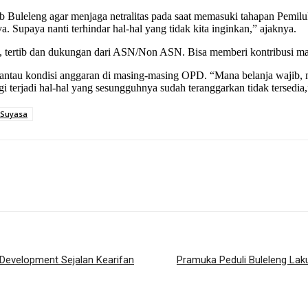
Buleleng agar menjaga netralitas pada saat memasuki tahapan Pemiluk
. Supaya nanti terhindar hal-hal yang tidak kita inginkan,” ajaknya.
m, tertib dan dukungan dari ASN/Non ASN. Bisa memberi kontribusi m
u kondisi anggaran di masing-masing OPD. “Mana belanja wajib, mana 
gi terjadi hal-hal yang sesungguhnya sudah teranggarkan tidak tersedi
 Suyasa
 Development Sejalan Kearifan
Pramuka Peduli Buleleng La