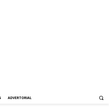
ertorial
G
ADVERTORIAL