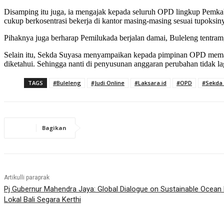
Disamping itu juga, ia mengajak kepada seluruh OPD lingkup Pemkab 
cukup berkosentrasi bekerja di kantor masing-masing sesuai tupoksinya
Pihaknya juga berharap Pemilukada berjalan damai, Buleleng tentra
Selain itu, Sekda Suyasa menyampaikan kepada pimpinan OPD memanta
diketahui. Sehingga nanti di penyusunan anggaran perubahan tidak la
TAGS
#Buleleng
#Judi Online
#Laksara.id
#OPD
#Sekda
Bagikan
Artikulli paraprak
Pj Gubernur Mahendra Jaya: Global Dialogue on Sustainable Ocean
Lokal Bali Segara Kerthi