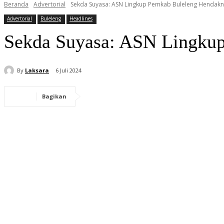
Beranda
Advertorial
Sekda Suyasa: ASN Lingkup Pemkab Buleleng Hendakny
Advertorial
Buleleng
Headlines
Sekda Suyasa: ASN Lingkup
By
Laksara
6 Juli 2024
Bagikan