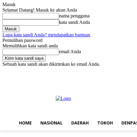
Masuk
Selamat Datang! Masuk ke akun Anda
nama pengguna
kata sandi Anda
Lupa kata sandi Anda? mendapatkan bantuan
Pemulihan password
Memulihkan kata sandi anda
email Anda
Sebuah kata sandi akan dikirimkan ke email Anda.
Sabtu, Agustus 8, 2026
Masuk / Bergabung
Home
Nasional
Da
HOME
NASIONAL
DAERAH
TOKOH
DENPA