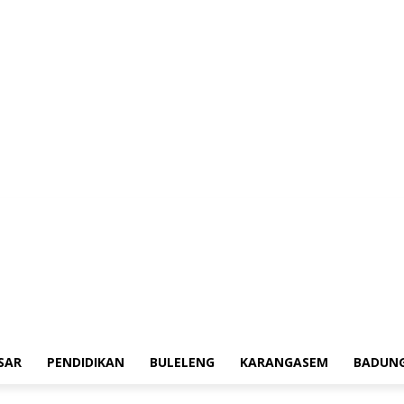
erah
Tokoh
Denpasar
Pendidikan
Buleleng
Karangasem
Badung
Adv
SAR
PENDIDIKAN
BULELENG
KARANGASEM
BADUN