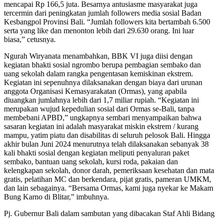
mencapai Rp 166,5 juta. Besarnya antusiasme masyarakat juga
tercermin dari peningkatan jumlah followers media sosial Badan
Kesbangpol Provinsi Bali. “Jumlah followers kita bertambah 6.500
serta yang like dan menonton lebih dari 29.630 orang. Ini luar
biasa,” cetusnya.
Ngurah Wiryanata menambahkan, BBK VI juga diisi dengan
kegiatan bhakti sosial ngrombo berupa pembagian sembako dan
uang sekolah dalam rangka pengentasan kemiskinan ekstrem.
Kegiatan ini sepenuhnya dilaksanakan dengan biaya dari urunan
anggota Organisasi Kemasyarakatan (Ormas), yang apabila
diuangkan jumlahnya lebih dari 1,7 miliar rupiah. “Kegiatan ini
merupakan wujud kepedulian sosial dari Ormas se-Bali, tanpa
membebani APBD,” ungkapnya sembari menyampaikan bahwa
sasaran kegiatan ini adalah masyarakat miskin ekstrem / kurang
mampu, yatim piatu dan disabilitas di seluruh pelosok Bali. Hingga
akhir bulan Juni 2024 menurutnya telah dilaksanakan sebanyak 38
kali bhakti sosial dengan kegiatan meliputi penyaluran paket
sembako, bantuan uang sekolah, kursi roda, pakaian dan
kelengkapan sekolah, donor darah, pemeriksaan kesehatan dan mata
gratis, pelatihan MC dan berkendara, pijat gratis, pameran UMKM,
dan lain sebagainya. “Bersama Ormas, kami juga nyekar ke Makam
Bung Karno di Blitar,” imbuhnya.
Pj. Gubernur Bali dalam sambutan yang dibacakan Staf Ahli Bidang