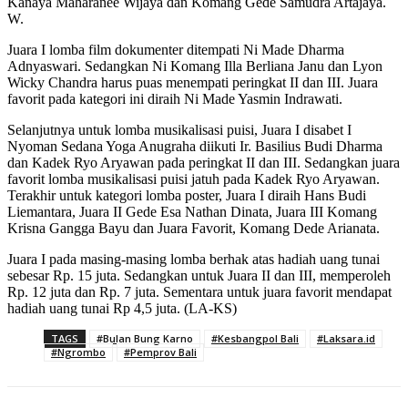
Kanaya Maharanee Wijaya dan Komang Gede Samudra Artajaya.
W.
Juara I lomba film dokumenter ditempati Ni Made Dharma
Adnyaswari. Sedangkan Ni Komang Illa Berliana Janu dan Lyon
Wicky Chandra harus puas menempati peringkat II dan III. Juara
favorit pada kategori ini diraih Ni Made Yasmin Indrawati.
Selanjutnya untuk lomba musikalisasi puisi, Juara I disabet I
Nyoman Sedana Yoga Anugraha diikuti Ir. Basilius Budi Dharma
dan Kadek Ryo Aryawan pada peringkat II dan III. Sedangkan juara
favorit lomba musikalisasi puisi jatuh pada Kadek Ryo Aryawan.
Terakhir untuk kategori lomba poster, Juara I diraih Hans Budi
Liemantara, Juara II Gede Esa Nathan Dinata, Juara III Komang
Krisna Gangga Bayu dan Juara Favorit, Komang Dede Arianata.
Juara I pada masing-masing lomba berhak atas hadiah uang tunai
sebesar Rp. 15 juta. Sedangkan untuk Juara II dan III, memperoleh
Rp. 12 juta dan Rp. 7 juta. Sementara untuk juara favorit mendapat
hadiah uang tunai Rp 4,5 juta. (LA-KS)
TAGS
#Bulan Bung Karno
#Kesbangpol Bali
#Laksara.id
#Ngrombo
#Pemprov Bali