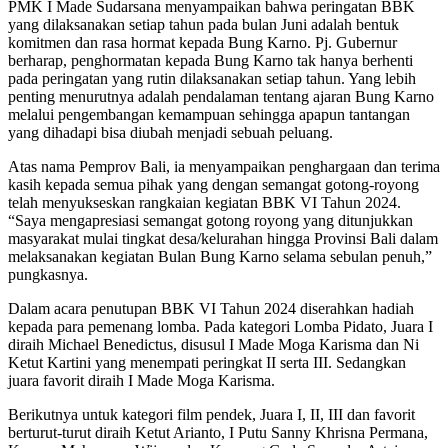
PMK I Made Sudarsana menyampaikan bahwa peringatan BBK
yang dilaksanakan setiap tahun pada bulan Juni adalah bentuk
komitmen dan rasa hormat kepada Bung Karno. Pj. Gubernur
berharap, penghormatan kepada Bung Karno tak hanya berhenti
pada peringatan yang rutin dilaksanakan setiap tahun. Yang lebih
penting menurutnya adalah pendalaman tentang ajaran Bung Karno
melalui pengembangan kemampuan sehingga apapun tantangan
yang dihadapi bisa diubah menjadi sebuah peluang.
Atas nama Pemprov Bali, ia menyampaikan penghargaan dan terima
kasih kepada semua pihak yang dengan semangat gotong-royong
telah menyukseskan rangkaian kegiatan BBK VI Tahun 2024.
“Saya mengapresiasi semangat gotong royong yang ditunjukkan
masyarakat mulai tingkat desa/kelurahan hingga Provinsi Bali dalam
melaksanakan kegiatan Bulan Bung Karno selama sebulan penuh,”
pungkasnya.
Dalam acara penutupan BBK VI Tahun 2024 diserahkan hadiah
kepada para pemenang lomba. Pada kategori Lomba Pidato, Juara I
diraih Michael Benedictus, disusul I Made Moga Karisma dan Ni
Ketut Kartini yang menempati peringkat II serta III. Sedangkan
juara favorit diraih I Made Moga Karisma.
Berikutnya untuk kategori film pendek, Juara I, II, III dan favorit
berturut-turut diraih Ketut Arianto, I Putu Sanny Khrisna Permana,