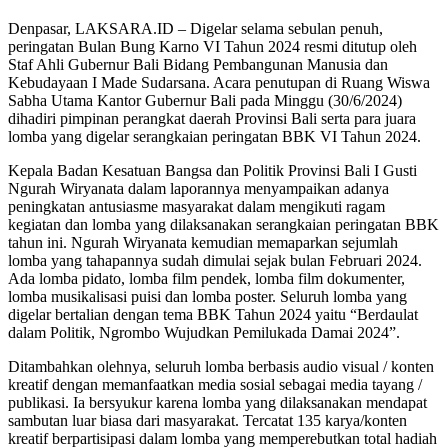
Denpasar, LAKSARA.ID – Digelar selama sebulan penuh,
peringatan Bulan Bung Karno VI Tahun 2024 resmi ditutup oleh
Staf Ahli Gubernur Bali Bidang Pembangunan Manusia dan
Kebudayaan I Made Sudarsana. Acara penutupan di Ruang Wiswa
Sabha Utama Kantor Gubernur Bali pada Minggu (30/6/2024)
dihadiri pimpinan perangkat daerah Provinsi Bali serta para juara
lomba yang digelar serangkaian peringatan BBK VI Tahun 2024.
Kepala Badan Kesatuan Bangsa dan Politik Provinsi Bali I Gusti
Ngurah Wiryanata dalam laporannya menyampaikan adanya
peningkatan antusiasme masyarakat dalam mengikuti ragam
kegiatan dan lomba yang dilaksanakan serangkaian peringatan BBK
tahun ini. Ngurah Wiryanata kemudian memaparkan sejumlah
lomba yang tahapannya sudah dimulai sejak bulan Februari 2024.
Ada lomba pidato, lomba film pendek, lomba film dokumenter,
lomba musikalisasi puisi dan lomba poster. Seluruh lomba yang
digelar bertalian dengan tema BBK Tahun 2024 yaitu “Berdaulat
dalam Politik, Ngrombo Wujudkan Pemilukada Damai 2024”.
Ditambahkan olehnya, seluruh lomba berbasis audio visual / konten
kreatif dengan memanfaatkan media sosial sebagai media tayang /
publikasi. Ia bersyukur karena lomba yang dilaksanakan mendapat
sambutan luar biasa dari masyarakat. Tercatat 135 karya/konten
kreatif berpartisipasi dalam lomba yang memperebutkan total hadiah