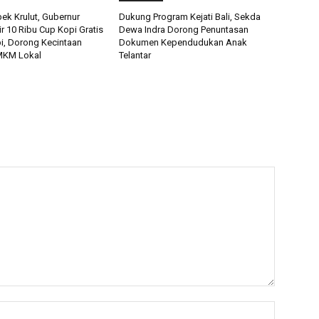
ek Krulut, Gubernur
Dukung Program Kejati Bali, Sekda
ir 10 Ribu Cup Kopi Gratis
Dewa Indra Dorong Penuntasan
pi, Dorong Kecintaan
Dokumen Kependudukan Anak
MKM Lokal
Telantar
Nama:*