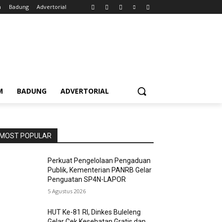
m
Badung
Advertorial
M
BADUNG
ADVERTORIAL
MOST POPULAR
Perkuat Pengelolaan Pengaduan
Publik, Kementerian PANRB Gelar
Penguatan SP4N-LAPOR
5 Agustus 2026
HUT Ke-81 RI, Dinkes Buleleng
Gelar Cek Kesehatan Gratis dan