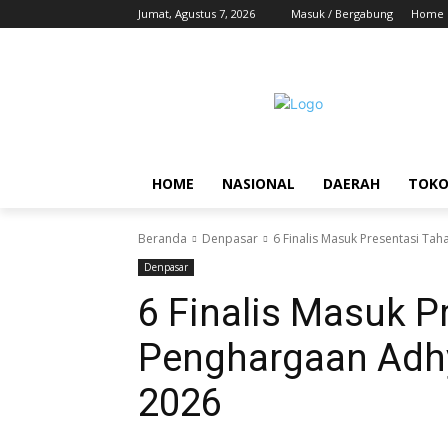
Jumat, Agustus 7, 2026
Masuk / Bergabung
Home
HOME
NASIONAL
DAERAH
TOK
Beranda
Denpasar
6 Finalis Masuk Presentasi Ta
Denpasar
6 Finalis Masuk P
Penghargaan Adhy
2026