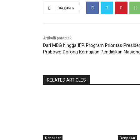
Bagikan
Artikulli paraprak
Dari MBG hingga IFP, Program Prioritas Preside
Prabowo Dorong Kemajuan Pendidikan Nasiona
RELATED ARTICLES
Denpasar
Denpasar