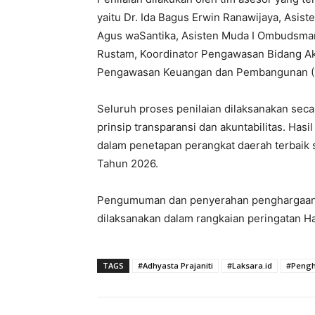
yaitu Dr. Ida Bagus Erwin Ranawijaya, Asis
Agus waSantika, Asisten Muda I Ombudsman 
Rustam, Koordinator Pengawasan Bidang Ak
Pengawasan Keuangan dan Pembangunan (BP
Seluruh proses penilaian dilaksanakan sec
prinsip transparansi dan akuntabilitas. Hasi
dalam penetapan perangkat daerah terbaik 
Tahun 2026.
Pengumuman dan penyerahan penghargaan 
dilaksanakan dalam rangkaian peringatan Ha
TAGS
#Adhyasta Prajaniti
#Laksara.id
#Peng