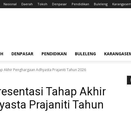
Nasional
Daerah
Tokoh
Denpasar
Pendidikan
Buleleng
Karangase
OH
DENPASAR
PENDIDIKAN
BULELENG
KARANGASE
hap Akhir Penghargaan Adhyasta Prajaniti Tahun 2026
resentasi Tahap Akhir
asta Prajaniti Tahun