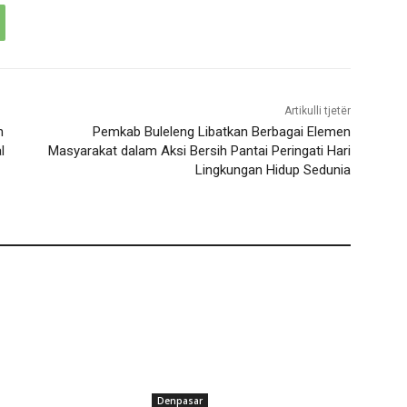
Artikulli tjetër
n
Pemkab Buleleng Libatkan Berbagai Elemen
l
Masyarakat dalam Aksi Bersih Pantai Peringati Hari
Lingkungan Hidup Sedunia
Denpasar