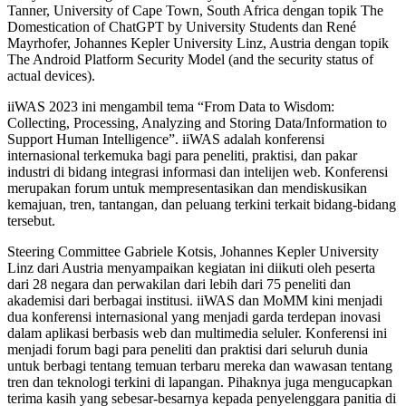
Tanner, University of Cape Town, South Africa dengan topik The
Domestication of ChatGPT by University Students dan René
Mayrhofer, Johannes Kepler University Linz, Austria dengan topik
The Android Platform Security Model (and the security status of
actual devices).
iiWAS 2023 ini mengambil tema “From Data to Wisdom:
Collecting, Processing, Analyzing and Storing Data/Information to
Support Human Intelligence”. iiWAS adalah konferensi
internasional terkemuka bagi para peneliti, praktisi, dan pakar
industri di bidang integrasi informasi dan intelijen web. Konferensi
merupakan forum untuk mempresentasikan dan mendiskusikan
kemajuan, tren, tantangan, dan peluang terkini terkait bidang-bidang
tersebut.
Steering Committee Gabriele Kotsis, Johannes Kepler University
Linz dari Austria menyampaikan kegiatan ini diikuti oleh peserta
dari 28 negara dan perwakilan dari lebih dari 75 peneliti dan
akademisi dari berbagai institusi. iiWAS dan MoMM kini menjadi
dua konferensi internasional yang menjadi garda terdepan inovasi
dalam aplikasi berbasis web dan multimedia seluler. Konferensi ini
menjadi forum bagi para peneliti dan praktisi dari seluruh dunia
untuk berbagi tentang temuan terbaru mereka dan wawasan tentang
tren dan teknologi terkini di lapangan. Pihaknya juga mengucapkan
terima kasih yang sebesar-besarnya kepada penyelenggara panitia di