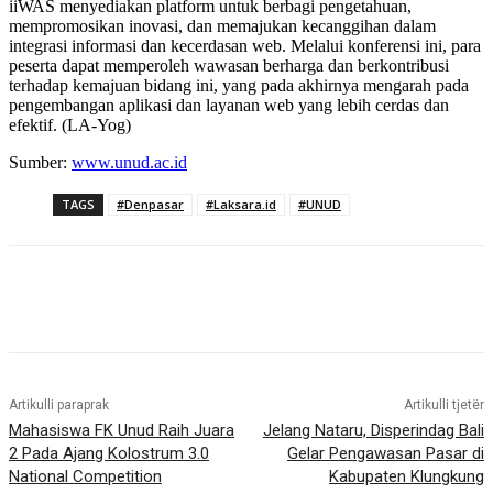
iiWAS menyediakan platform untuk berbagi pengetahuan,
mempromosikan inovasi, dan memajukan kecanggihan dalam
integrasi informasi dan kecerdasan web. Melalui konferensi ini, para
peserta dapat memperoleh wawasan berharga dan berkontribusi
terhadap kemajuan bidang ini, yang pada akhirnya mengarah pada
pengembangan aplikasi dan layanan web yang lebih cerdas dan
efektif. (LA-Yog)
Sumber:
www.unud.ac.id
TAGS
#Denpasar
#Laksara.id
#UNUD
Artikulli paraprak
Artikulli tjetër
Mahasiswa FK Unud Raih Juara
Jelang Nataru, Disperindag Bali
2 Pada Ajang Kolostrum 3.0
Gelar Pengawasan Pasar di
National Competition
Kabupaten Klungkung