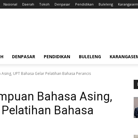
Nasional
Daerah
Tokoh
Denpasar
Pendidikan
Buleleng
Karangase
OH
DENPASAR
PENDIDIKAN
BULELENG
KARANGASE
sing, UPT Bahasa Gelar Pelatihan Bahasa Perancis
mpuan Bahasa Asing,
 Pelatihan Bahasa