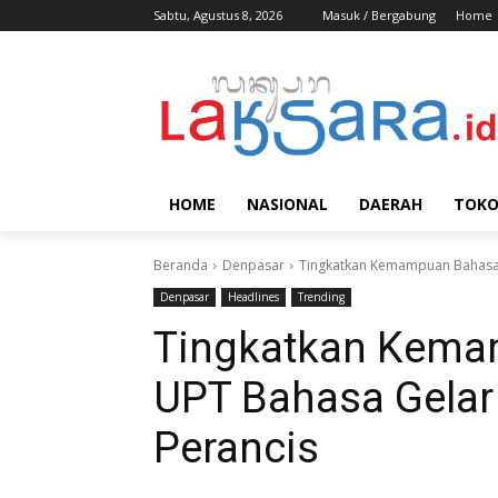
Sabtu, Agustus 8, 2026
Masuk / Bergabung
Home
HOME
NASIONAL
DAERAH
TOK
Beranda
Denpasar
Tingkatkan Kemampuan Bahasa A
Denpasar
Headlines
Trending
Tingkatkan Kema
UPT Bahasa Gelar
Perancis