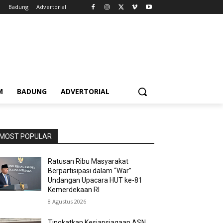
m
Badung
Advertorial
M
BADUNG
ADVERTORIAL
MOST POPULAR
Ratusan Ribu Masyarakat
Berpartisipasi dalam “War”
Undangan Upacara HUT ke-81
Kemerdekaan RI
8 Agustus 2026
Tingkatkan Kesiapsiagaan ASN,