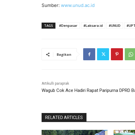
Sumber:
www.unud.ac.id
TAGS
#Denpasar
#Laksara.id
#UNUD
#UPT
Bagikan
Artikulli paraprak
Wagub Cok Ace Hadiri Rapat Paripurna DPRD Ba
RELATED ARTICLES