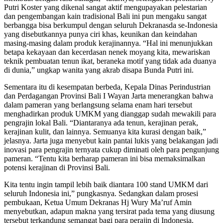
Putri Koster yang dikenal sangat aktif mengupayakan pelestarian
dan pengembangan kain tradisional Bali ini pun mengaku sangat
berbangga bisa berkumpul dengan seluruh Dekranasda se-Indonesia
yang disebutkannya punya ciri khas, keunikan dan keindahan
masing-masing dalam produk kerajinannya. “Hal ini menunjukkan
betapa kekayaan dan kecerdasan nenek moyang kita, mewariskan
teknik pembuatan tenun ikat, beraneka motif yang tidak ada duanya
di dunia,” ungkap wanita yang akrab disapa Bunda Putri ini.
Sementara itu di kesempatan berbeda, Kepala Dinas Perindustrian
dan Perdagangan Provinsi Bali I Wayan Jarta menerangkan bahwa
dalam pameran yang berlangsung selama enam hari tersebut
menghadirkan produk UMKM yang dianggap sudah mewakili para
pengrajin lokal Bali. “Diantaranya ada tenun, kerajinan perak,
kerajinan kulit, dan lainnya. Semuanya kita kurasi dengan baik,”
jelasnya. Jarta juga menyebut kain pantai lukis yang belakangan jadi
inovasi para pengrajin ternyata cukup diminati oleh para pengunjung
pameran. “Tentu kita berharap pameran ini bisa memaksimalkan
potensi kerajinan di Provinsi Bali.
Kita tentu ingin tampil lebih baik diantara 100 stand UMKM dari
seluruh Indonesia ini,” pungkasnya. Sedangkan dalam prosesi
pembukaan, Ketua Umum Dekranas Hj Wury Ma’ruf Amin
menyebutkan, adapun makna yang tersirat pada tema yang diusung
tersebut terkandung semangat bagi para perajin di Indonesia.