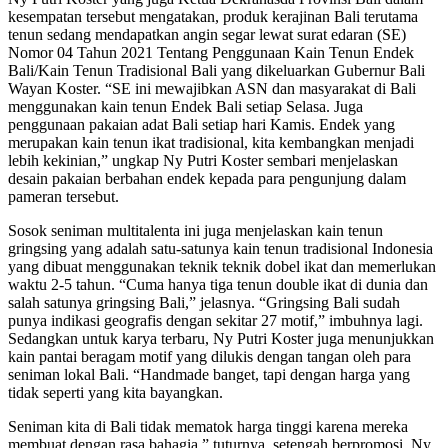
kesempatan tersebut mengatakan, produk kerajinan Bali terutama
tenun sedang mendapatkan angin segar lewat surat edaran (SE)
Nomor 04 Tahun 2021 Tentang Penggunaan Kain Tenun Endek
Bali/Kain Tenun Tradisional Bali yang dikeluarkan Gubernur Bali
Wayan Koster. “SE ini mewajibkan ASN dan masyarakat di Bali
menggunakan kain tenun Endek Bali setiap Selasa. Juga
penggunaan pakaian adat Bali setiap hari Kamis. Endek yang
merupakan kain tenun ikat tradisional, kita kembangkan menjadi
lebih kekinian,” ungkap Ny Putri Koster sembari menjelaskan
desain pakaian berbahan endek kepada para pengunjung dalam
pameran tersebut.
Sosok seniman multitalenta ini juga menjelaskan kain tenun
gringsing yang adalah satu-satunya kain tenun tradisional Indonesia
yang dibuat menggunakan teknik teknik dobel ikat dan memerlukan
waktu 2-5 tahun. “Cuma hanya tiga tenun double ikat di dunia dan
salah satunya gringsing Bali,” jelasnya. “Gringsing Bali sudah
punya indikasi geografis dengan sekitar 27 motif,” imbuhnya lagi.
Sedangkan untuk karya terbaru, Ny Putri Koster juga menunjukkan
kain pantai beragam motif yang dilukis dengan tangan oleh para
seniman lokal Bali. “Handmade banget, tapi dengan harga yang
tidak seperti yang kita bayangkan.
Seniman kita di Bali tidak mematok harga tinggi karena mereka
membuat dengan rasa bahagia,” tuturnya, setengah berpromosi. Ny