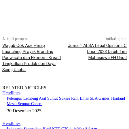
Artikulli paraprak
Artikulli tjetër
Wagub Cok Ace Harap
Juara 1 ALSA Legal Opinion LC
Launching Proyek Branding
Unsri 2023 Diraih Tim
Pariwisata dan Ekonomi Kreatif
Mahasiswa FH Unud
Tingkatkan Produk dan Daya
Saing Usaha
RELATED ARTICLES
Headlines
Pelempar Lembing Asal Sumut Sukses Raih Emas SEA Games Thailand
Meski Sempat Cedera
30 Desember 2025
Headlines
Indonesia Sampaikan Hasil KTT G20 di Afrika Selatan