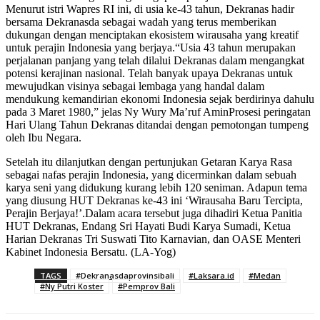
Menurut istri Wapres RI ini, di usia ke-43 tahun, Dekranas hadir
bersama Dekranasda sebagai wadah yang terus memberikan
dukungan dengan menciptakan ekosistem wirausaha yang kreatif
untuk perajin Indonesia yang berjaya.“Usia 43 tahun merupakan
perjalanan panjang yang telah dilalui Dekranas dalam mengangkat
potensi kerajinan nasional. Telah banyak upaya Dekranas untuk
mewujudkan visinya sebagai lembaga yang handal dalam
mendukung kemandirian ekonomi Indonesia sejak berdirinya dahulu
pada 3 Maret 1980,” jelas Ny Wury Ma’ruf AminProsesi peringatan
Hari Ulang Tahun Dekranas ditandai dengan pemotongan tumpeng
oleh Ibu Negara.
Setelah itu dilanjutkan dengan pertunjukan Getaran Karya Rasa
sebagai nafas perajin Indonesia, yang dicerminkan dalam sebuah
karya seni yang didukung kurang lebih 120 seniman. Adapun tema
yang diusung HUT Dekranas ke-43 ini ‘Wirausaha Baru Tercipta,
Perajin Berjaya!’.Dalam acara tersebut juga dihadiri Ketua Panitia
HUT Dekranas, Endang Sri Hayati Budi Karya Sumadi, Ketua
Harian Dekranas Tri Suswati Tito Karnavian, dan OASE Menteri
Kabinet Indonesia Bersatu. (LA-Yog)
TAGS
#Dekranasdaprovinsibali
#Laksara.id
#Medan
#Ny Putri Koster
#Pemprov Bali