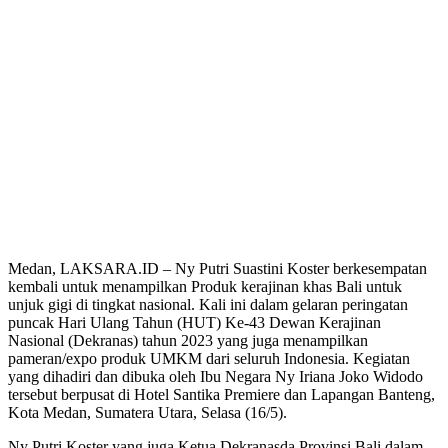
Medan, LAKSARA.ID – Ny Putri Suastini Koster berkesempatan
kembali untuk menampilkan Produk kerajinan khas Bali untuk
unjuk gigi di tingkat nasional. Kali ini dalam gelaran peringatan
puncak Hari Ulang Tahun (HUT) Ke-43 Dewan Kerajinan
Nasional (Dekranas) tahun 2023 yang juga menampilkan
pameran/expo produk UMKM dari seluruh Indonesia. Kegiatan
yang dihadiri dan dibuka oleh Ibu Negara Ny Iriana Joko Widodo
tersebut berpusat di Hotel Santika Premiere dan Lapangan Banteng,
Kota Medan, Sumatera Utara, Selasa (16/5).
Ny Putri Koster yang juga Ketua Dekranasda Provinsi Bali dalam