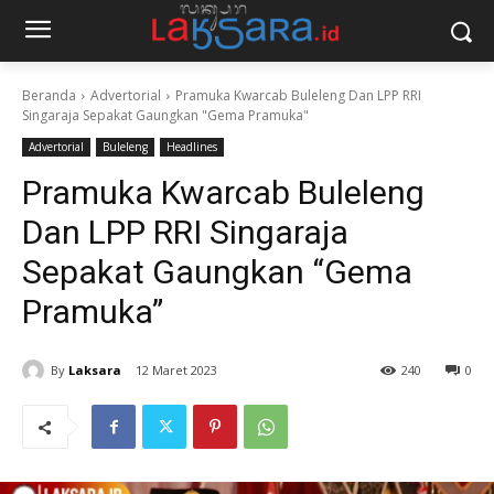
Beranda
Advertorial
Pramuka Kwarcab Buleleng Dan LPP RRI
Singaraja Sepakat Gaungkan "Gema Pramuka"
Advertorial
Buleleng
Headlines
Pramuka Kwarcab Buleleng
Dan LPP RRI Singaraja
Sepakat Gaungkan “Gema
Pramuka”
By
Laksara
12 Maret 2023
240
0