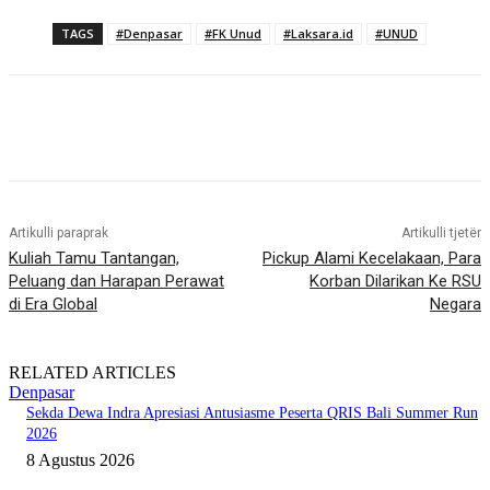
TAGS
#Denpasar
#FK Unud
#Laksara.id
#UNUD
Artikulli paraprak
Artikulli tjetër
Kuliah Tamu Tantangan,
Pickup Alami Kecelakaan, Para
Peluang dan Harapan Perawat
Korban Dilarikan Ke RSU
di Era Global
Negara
RELATED ARTICLES
Denpasar
Sekda Dewa Indra Apresiasi Antusiasme Peserta QRIS Bali Summer Run
2026
8 Agustus 2026