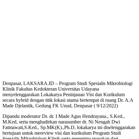
Denpasar, LAKSARA.ID – Program Studi Spesialis Mikrobiologi
Klinik Fakultas Kedokteran Universitas Udayana
menyelenggarakan Lokakarya Peninjauan Visi dan Kurikulum
secara hybrid dengan titik lokasi utama bertempat di ruang Dr. A.A
Made Djelantik, Gedung FK Unud, Denpasar ( 9/12/2022)
Dipandu moderator Dr. dr. I Made Agus Hendrayana., S.Ked.,
M.Ked, serta menghadirkan narasumber dr. Ni Nengah Dwi
Fatmawati,S.Ked., Sp.MK(K).,Ph.D, lokakarya ini diselenggarakan
bertujuan untuk mereview visi dan kurikulum Program Studi
Spesialis Mikrobiologi Klinik serta menerima masukan dari