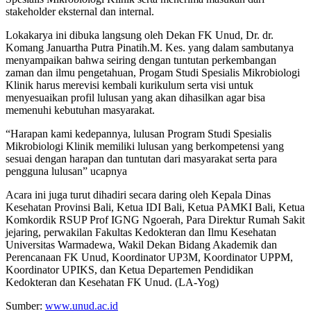
stakeholder eksternal dan internal.
Lokakarya ini dibuka langsung oleh Dekan FK Unud, Dr. dr.
Komang Januartha Putra Pinatih.M. Kes. yang dalam sambutanya
menyampaikan bahwa seiring dengan tuntutan perkembangan
zaman dan ilmu pengetahuan, Progam Studi Spesialis Mikrobiologi
Klinik harus merevisi kembali kurikulum serta visi untuk
menyesuaikan profil lulusan yang akan dihasilkan agar bisa
memenuhi kebutuhan masyarakat.
“Harapan kami kedepannya, lulusan Program Studi Spesialis
Mikrobiologi Klinik memiliki lulusan yang berkompetensi yang
sesuai dengan harapan dan tuntutan dari masyarakat serta para
pengguna lulusan” ucapnya
Acara ini juga turut dihadiri secara daring oleh Kepala Dinas
Kesehatan Provinsi Bali, Ketua IDI Bali, Ketua PAMKI Bali, Ketua
Komkordik RSUP Prof IGNG Ngoerah, Para Direktur Rumah Sakit
jejaring, perwakilan Fakultas Kedokteran dan Ilmu Kesehatan
Universitas Warmadewa, Wakil Dekan Bidang Akademik dan
Perencanaan FK Unud, Koordinator UP3M, Koordinator UPPM,
Koordinator UPIKS, dan Ketua Departemen Pendidikan
Kedokteran dan Kesehatan FK Unud. (LA-Yog)
Sumber:
www.unud.ac.id