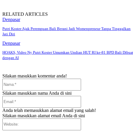
RELATED ARTICLES
Denpasar
Putri Koster Ajak Perempuan Bali Berani Jadi Womenpreneur Tanpa Tinggalkan
Jati Diri
Denpasar
HOAKS, Video Ny Putri Koster Umumkan Undian HUT RI ke-81 BPD Bali Dibua
dengan AI
Silakan masukkan komentar anda!
Nama:*
Silakan masukkan nama Anda di sini
Email:*
Anda telah memasukkan alamat email yang salah!
Silakan masukkan alamat email Anda di sini
Website: