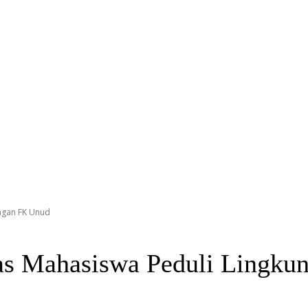
ngan FK Unud
s Mahasiswa Peduli Lingku