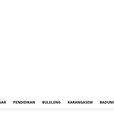
erah
Tokoh
Denpasar
Pendidikan
Buleleng
Karangasem
Badung
Adv
SAR
PENDIDIKAN
BULELENG
KARANGASEM
BADUN