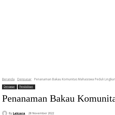
Beranda
Denpasar
Penanaman Bakau Komunitas Mahasiswa Peduli Lingku
Denpasar
Pendidikan
Penanaman Bakau Komunita
By
Laksara
28 November 2022