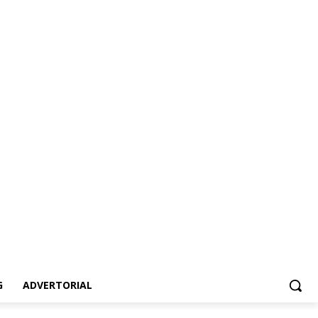
ertorial
G
ADVERTORIAL