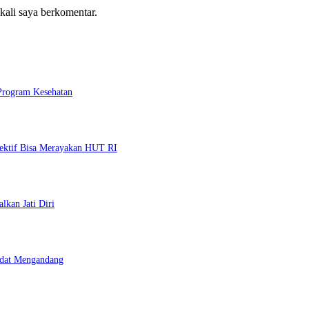
 kali saya berkomentar.
 Program Kesehatan
lektif Bisa Merayakan HUT RI
lkan Jati Diri
Adat Mengandang