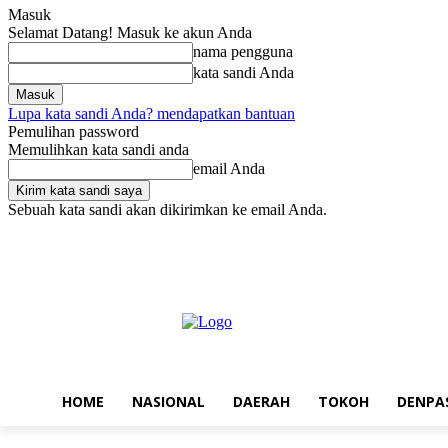
Masuk
Selamat Datang! Masuk ke akun Anda
nama pengguna
kata sandi Anda
Lupa kata sandi Anda? mendapatkan bantuan
Pemulihan password
Memulihkan kata sandi anda
email Anda
Sebuah kata sandi akan dikirimkan ke email Anda.
Sabtu, Agustus 8, 2026
Masuk / Bergabung
Home
Nasional
Da
HOME
NASIONAL
DAERAH
TOKOH
DENPA