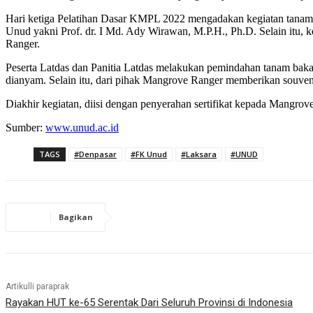
Hari ketiga Pelatihan Dasar KMPL 2022 mengadakan kegiatan tanam 
Unud yakni Prof. dr. I Md. Ady Wirawan, M.P.H., Ph.D. Selain itu,
Ranger.
Peserta Latdas dan Panitia Latdas melakukan pemindahan tanam bak
dianyam. Selain itu, dari pihak Mangrove Ranger memberikan souveni
Diakhir kegiatan, diisi dengan penyerahan sertifikat kepada Mangro
Sumber:
www.unud.ac.id
TAGS
#Denpasar
#FK Unud
#Laksara
#UNUD
Bagikan
Artikulli paraprak
Rayakan HUT ke-65 Serentak Dari Seluruh Provinsi di Indonesia