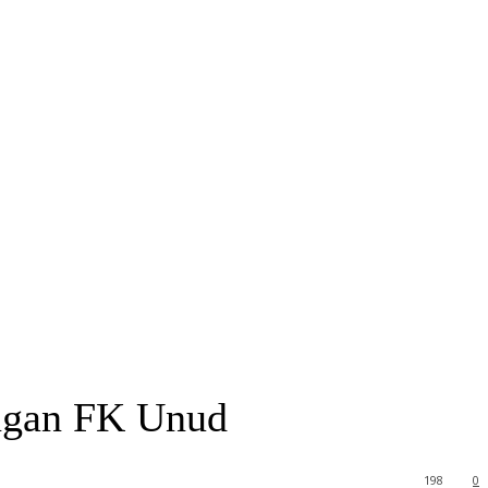
ngan FK Unud
198
0