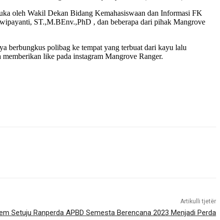
dibuka oleh Wakil Dekan Bidang Kemahasiswaan dan Informasi FK
 Dwipayanti, ST.,M.BEnv.,PhD , dan beberapa dari pihak Mangrove
 berbungkus polibag ke tempat yang terbuat dari kayu lalu
ta memberikan like pada instagram Mangrove Ranger.
Artikulli tjetër
em Setuju Ranperda APBD Semesta Berencana 2023 Menjadi Perda