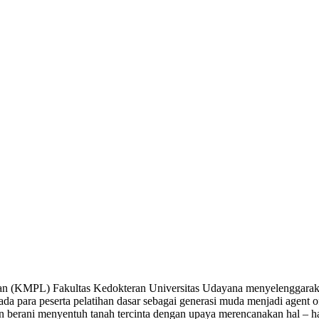
KMPL) Fakultas Kedokteran Universitas Udayana menyelenggarakan P
da para peserta pelatihan dasar sebagai generasi muda menjadi agen
 berani menyentuh tanah tercinta dengan upaya merencanakan hal – ha