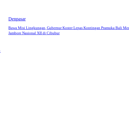
Denpasar
Bawa Misi Lingkungan, Gubernur Koster Lepas Kontingan Pramuka Bali Me
Jambore Nasional XII di Cibubur
t