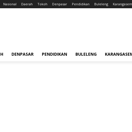
Nasional
Daerah
Tokoh
Denpasar
Pendidikan
Buleleng
Karangase
OH
DENPASAR
PENDIDIKAN
BULELENG
KARANGASE