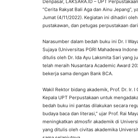
Denpasar, LAKSARA.ID – UPT Perpustakaan
“Cerita Rakyat Bali Aga dan Ainu Jepang”, 
Jumat (4/11/2022). Kegiatan ini dihadiri ole
pustakawan, dan petugas perpustakaan dari 
Narasumber dalam bedah buku ini Dr. I Waya
Sujaya (Universitas PGRI Mahadewa Indonesi
ditulis oleh Dr. Ida Ayu Laksmita Sari yang
telah meraih Nusantara Academic Award 202
bekerja sama dengan Bank BCA.
Wakil Rektor bidang akademik, Prof. Dr. Ir. 
Kepala UPT Perpustakaan untuk mengadakan
bedah buku ini pantas dilakukan secara re
budaya baca dan literasi,” ujar Prof. Rai M
meningkatkan atmosfir akademik di Univers
yang ditulis oleh civitas akademika Univers
sama selanjutnya.