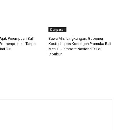
Denpasar
 Ajak Perempuan Bali
Bawa Misi Lingkungan, Gubernur
 Womenpreneur Tanpa
Koster Lepas Kontingan Pramuka Bali
ati Diri
Menuju Jambore Nasional XII di
Cibubur