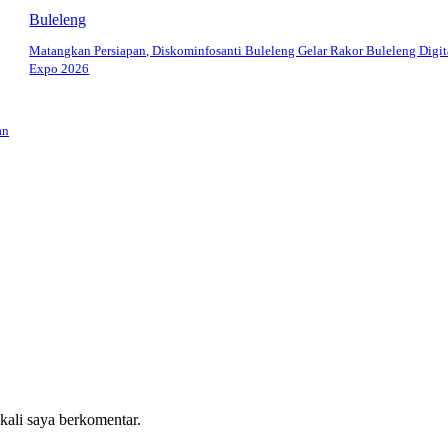
Buleleng
Matangkan Persiapan, Diskominfosanti Buleleng Gelar Rakor Buleleng Digit
Expo 2026
an
 kali saya berkomentar.