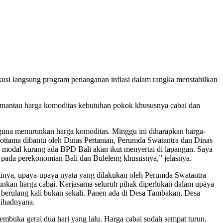
kusi langsung program penanganan inflasi dalam rangka menstabilkan
i memantau harga komoditas kebutuhan pokok khususnya cabai dan
 guna menurunkan harga komoditas. Minggu ini diharapkan harga-
yottama dibantu oleh Dinas Pertanian, Perumda Swatantra dan Dinas
au modal kurang ada BPD Bali akan ikut menyertai di lapangan. Saya
si pada perekonomian Bali dan Buleleng khususnya,” jelasnya.
rtinya, upaya-upaya nyata yang dilakukan oleh Perumda Swatantra
unkan harga cabai. Kerjasama seluruh pihak diperlukan dalam upaya
 berulang kali bukan sekali. Panen ada di Desa Tambakan, Desa
Lihadnyana.
buka gerai dua hari yang lalu. Harga cabai sudah sempat turun.