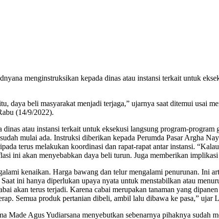
yana menginstruksikan kepada dinas atau instansi terkait untuk ekse
itu, daya beli masyarakat menjadi terjaga,” ujarnya saat ditemui usa
Rabu (14/9/2022).
inas atau instansi terkait untuk eksekusi langsung program-program
i sudah mulai ada. Instruksi diberikan kepada Perumda Pasar Argha Na
pada terus melakukan koordinasi dan rapat-rapat antar instansi. “Kal
inflasi ini akan menyebabkan daya beli turun. Juga memberikan implika
ngalami kenaikan. Harga bawang dan telur mengalami penurunan. Ini a
Saat ini hanya diperlukan upaya nyata untuk menstabilkan atau menur
abai akan terus terjadi. Karena cabai merupakan tanaman yang dipanen
erap. Semua produk pertanian dibeli, ambil lalu dibawa ke pasa,” ujar 
ama Made Agus Yudiarsana menyebutkan sebenarnya pihaknya sudah mem