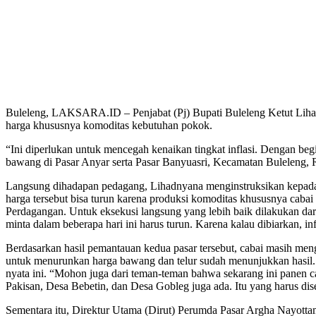
Buleleng, LAKSARA.ID – Penjabat (Pj) Bupati Buleleng Ketut Lihadn
harga khususnya komoditas kebutuhan pokok.
“Ini diperlukan untuk mencegah kenaikan tingkat inflasi. Dengan beg
bawang di Pasar Anyar serta Pasar Banyuasri, Kecamatan Buleleng, 
Langsung dihadapan pedagang, Lihadnyana menginstruksikan kepada d
harga tersebut bisa turun karena produksi komoditas khususnya caba
Perdagangan. Untuk eksekusi langsung yang lebih baik dilakukan dari
minta dalam beberapa hari ini harus turun. Karena kalau dibiarkan, 
Berdasarkan hasil pemantauan kedua pasar tersebut, cabai masih me
untuk menurunkan harga bawang dan telur sudah menunjukkan hasil. 
nyata ini. “Mohon juga dari teman-teman bahwa sekarang ini panen c
Pakisan, Desa Bebetin, dan Desa Gobleg juga ada. Itu yang harus dis
Sementara itu, Direktur Utama (Dirut) Perumda Pasar Argha Nayott