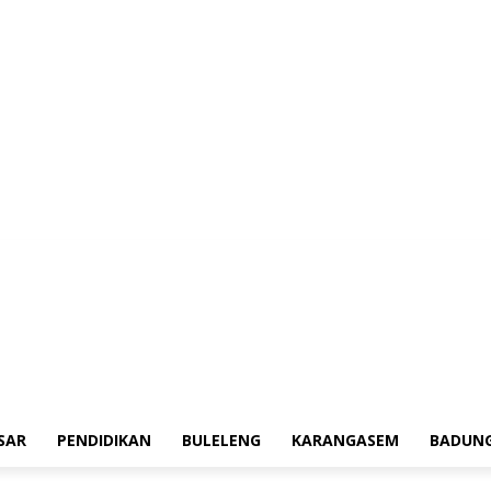
erah
Tokoh
Denpasar
Pendidikan
Buleleng
Karangasem
Badung
Ad
SAR
PENDIDIKAN
BULELENG
KARANGASEM
BADUN