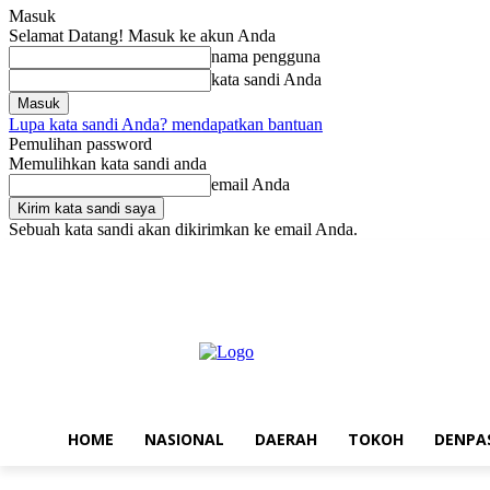
Masuk
Selamat Datang! Masuk ke akun Anda
nama pengguna
kata sandi Anda
Lupa kata sandi Anda? mendapatkan bantuan
Pemulihan password
Memulihkan kata sandi anda
email Anda
Sebuah kata sandi akan dikirimkan ke email Anda.
Kamis, Agustus 6, 2026
Masuk / Bergabung
Home
Nasional
Da
HOME
NASIONAL
DAERAH
TOKOH
DENPA