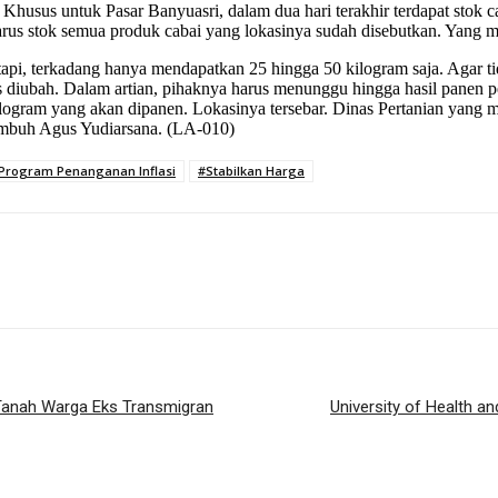
Khusus untuk Pasar Banyuasri, dalam dua hari terakhir terdapat stok 
arus stok semua produk cabai yang lokasinya sudah disebutkan. Yang ma
i, terkadang hanya mendapatkan 25 hingga 50 kilogram saja. Agar ti
 harus diubah. Dalam artian, pihaknya harus menunggu hingga hasil panen
ilogram yang akan dipanen. Lokasinya tersebar. Dinas Pertanian yang m
 imbuh Agus Yudiarsana. (LA-010)
Program Penanganan Inflasi
#Stabilkan Harga
Tanah Warga Eks Transmigran
University of Health a