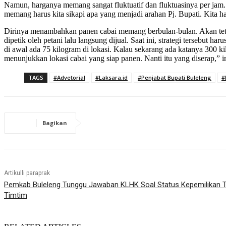
Namun, harganya memang sangat fluktuatif dan fluktuasinya per jam. 
memang harus kita sikapi apa yang menjadi arahan Pj. Bupati. Kita h
Dirinya menambahkan panen cabai memang berbulan-bulan. Akan tetap
dipetik oleh petani lalu langsung dijual. Saat ini, strategi tersebut
di awal ada 75 kilogram di lokasi. Kalau sekarang ada katanya 300 k
menunjukkan lokasi cabai yang siap panen. Nanti itu yang diserap,”
TAGS
#Advetorial
#Laksara.id
#Penjabat Bupati Buleleng
#
Bagikan
Artikulli paraprak
Pemkab Buleleng Tunggu Jawaban KLHK Soal Status Kepemilikan 
Timtim