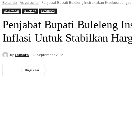
Beranda
Advertorial
Penjabat Bupati Buleleng Instruksikan Eksekusi Langs
Advertorial
Buleleng
Headlines
Penjabat Bupati Buleleng I
Inflasi Untuk Stabilkan Har
By
Laksara
14 September 2022
Bagikan