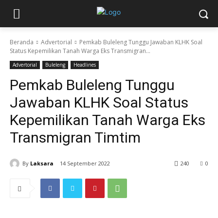
Beranda
Advertorial
Pemkab Buleleng Tunggu Jawaban KLHK Soal
Status Kepemilikan Tanah Warga Eks Transmigran...
Advertorial
Buleleng
Headlines
Pemkab Buleleng Tunggu
Jawaban KLHK Soal Status
Kepemilikan Tanah Warga Eks
Transmigran Timtim
By
Laksara
14 September 2022
240
0