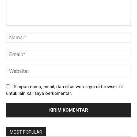
Komentar:
Na
Ema
Web
Simpan nama, email, dan situs web saya di browser ini
untuk lain kali saya berkomentar.
MOST POPULAR