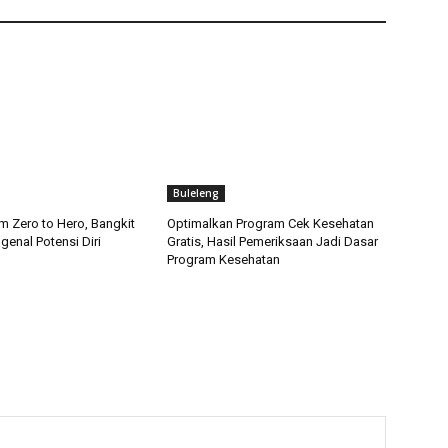
Buleleng
m Zero to Hero, Bangkit
Optimalkan Program Cek Kesehatan
enal Potensi Diri
Gratis, Hasil Pemeriksaan Jadi Dasar
Program Kesehatan