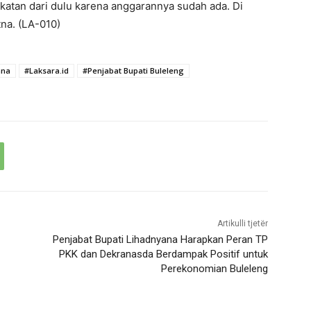
katan dari dulu karena anggarannya sudah ada. Di
na. (LA-010)
ana
#Laksara.id
#Penjabat Bupati Buleleng
Artikulli tjetër
Penjabat Bupati Lihadnyana Harapkan Peran TP
PKK dan Dekranasda Berdampak Positif untuk
Perekonomian Buleleng