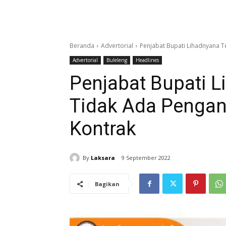
Beranda
Advertorial
Penjabat Bupati Lihadnyana 
Advertorial
Buleleng
Headlines
Penjabat Bupati 
Tidak Ada Penga
Kontrak
By
Laksara
9 September 2022
Bagikan