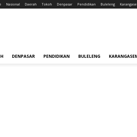
e
Nasional
Daerah
Tokoh
Denpasar
Pendidikan
Buleleng
Karangas
OH
DENPASAR
PENDIDIKAN
BULELENG
KARANGASE