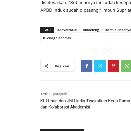
diselesaikan. “Sebenarnya ini sudah kesepa
APBD induk sudah dipasang,” imbuh Supriat
TAGS
#Advertorial
#Buleleng
#Ketut Lihadny
#Tenaga Kontrak
Bagikan
Artikulli paraprak
KUI Unud dan JNU India Tingkatkan Kerja Sama
dan Kolaborasi Akademisi