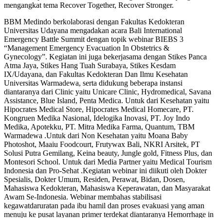
mengangkat tema Recover Together, Recover Stronger.
BBM Medindo berkolaborasi dengan Fakultas Kedokteran
Universitas Udayana mengadakan acara Bali International
Emergency Battle Summit dengan topik webinar BIEBS 3
“Management Emergency Evacuation In Obstetrics &
Gynecology”. Kegiatan ini juga bekerjasama dengan Stikes Panca
Atma Jaya, Stikes Hang Tuah Surabaya, Stikes Kesdam
IX/Udayana, dan Fakultas Kedokteran Dan Ilmu Kesehatan
Universitas Warmadewa, serta didukung beberapa instansi
diantaranya dari Clinic yaitu Unicare Clinic, Hydromedical, Savana
Assistance, Blue Island, Penta Medica. Untuk dari Kesehatan yaitu
Hipocrates Medical Store, Hipocrates Medical Homecare, PT.
Kongruen Medika Nasional, Idelogika Inovasi, PT. Joy Indo
Medika, Apotekku, PT. Mitra Medika Farma, Quantum, TBM
Warmadewa .Untuk dari Non Kesehatan yaitu Moana Baby
Photoshot, Maaiu Foodcourt, Frutywax Bali, NKRI Arsitek, PT
Solusi Putra Gemilang, Keina beauty, Jungle gold, Fitness Plus, dan
Montesori School. Untuk dari Media Partner yaitu Medical Tourism
Indonesia dan Pro-Sehat .Kegiatan webinar ini diikuti oleh Dokter
Spesialis, Dokter Umum, Residen, Perawat, Bidan, Dosen,
Mahasiswa Kedokteran, Mahasiswa Keperawatan, dan Masyarakat
Awam Se-Indonesia. Webinar membahas stabilisasi
kegawatdaruratan pada ibu hamil dan proses evakuasi yang aman
menuju ke pusat layanan primer terdekat diantaranya Hemorrhage in