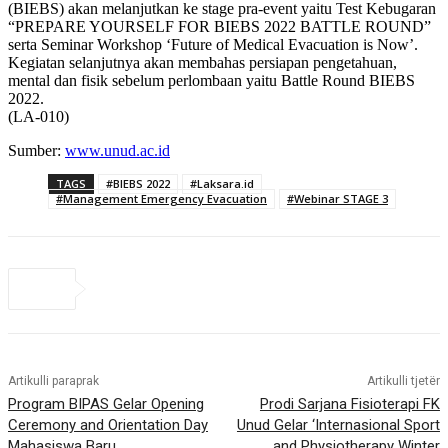
(BIEBS) akan melanjutkan ke stage pra-event yaitu Test Kebugaran
“PREPARE YOURSELF FOR BIEBS 2022 BATTLE ROUND”
serta Seminar Workshop ‘Future of Medical Evacuation is Now’.
Kegiatan selanjutnya akan membahas persiapan pengetahuan,
mental dan fisik sebelum perlombaan yaitu Battle Round BIEBS
2022.
(LA-010)
Sumber:
www.unud.ac.id
TAGS
#BIEBS 2022
#Laksara.id
#Management Emergency Evacuation
#Webinar STAGE 3
Artikulli paraprak
Artikulli tjetër
Program BIPAS Gelar Opening
Prodi Sarjana Fisioterapi FK
Ceremony and Orientation Day
Unud Gelar ‘Internasional Sport
Mahasiswa Baru
and Physiotherapy Winter