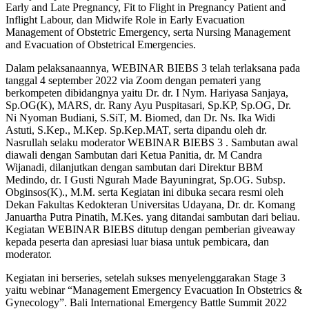
Early and Late Pregnancy, Fit to Flight in Pregnancy Patient and
Inflight Labour, dan Midwife Role in Early Evacuation
Management of Obstetric Emergency, serta Nursing Management
and Evacuation of Obstetrical Emergencies.
Dalam pelaksanaannya, WEBINAR BIEBS 3 telah terlaksana pada
tanggal 4 september 2022 via Zoom dengan pemateri yang
berkompeten dibidangnya yaitu Dr. dr. I Nym. Hariyasa Sanjaya,
Sp.OG(K), MARS, dr. Rany Ayu Puspitasari, Sp.KP, Sp.OG, Dr.
Ni Nyoman Budiani, S.SiT, M. Biomed, dan Dr. Ns. Ika Widi
Astuti, S.Kep., M.Kep. Sp.Kep.MAT, serta dipandu oleh dr.
Nasrullah selaku moderator WEBINAR BIEBS 3 . Sambutan awal
diawali dengan Sambutan dari Ketua Panitia, dr. M Candra
Wijanadi, dilanjutkan dengan sambutan dari Direktur BBM
Medindo, dr. I Gusti Ngurah Made Bayuningrat, Sp.OG. Subsp.
Obginsos(K)., M.M. serta Kegiatan ini dibuka secara resmi oleh
Dekan Fakultas Kedokteran Universitas Udayana, Dr. dr. Komang
Januartha Putra Pinatih, M.Kes. yang ditandai sambutan dari beliau.
Kegiatan WEBINAR BIEBS ditutup dengan pemberian giveaway
kepada peserta dan apresiasi luar biasa untuk pembicara, dan
moderator.
Kegiatan ini berseries, setelah sukses menyelenggarakan Stage 3
yaitu webinar “Management Emergency Evacuation In Obstetrics &
Gynecology”. Bali International Emergency Battle Summit 2022