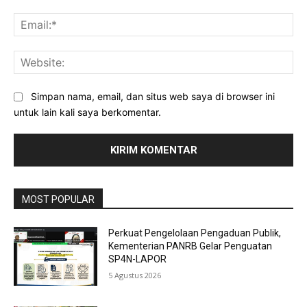
Ema
Web
Simpan nama, email, dan situs web saya di browser ini
untuk lain kali saya berkomentar.
MOST POPULAR
Perkuat Pengelolaan Pengaduan Publik,
Kementerian PANRB Gelar Penguatan
SP4N-LAPOR
5 Agustus 2026