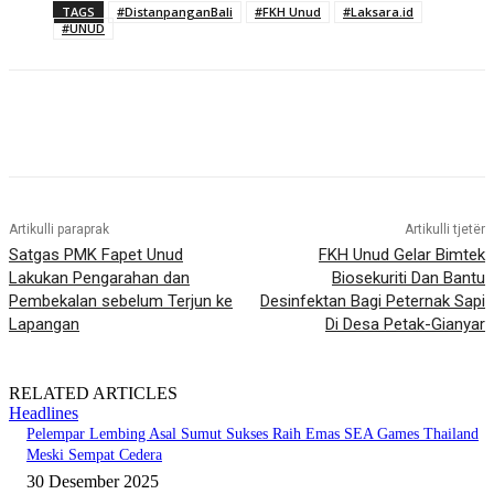
TAGS
#DistanpanganBali
#FKH Unud
#Laksara.id
#UNUD
Artikulli paraprak
Artikulli tjetër
Satgas PMK Fapet Unud
FKH Unud Gelar Bimtek
Lakukan Pengarahan dan
Biosekuriti Dan Bantu
Pembekalan sebelum Terjun ke
Desinfektan Bagi Peternak Sapi
Lapangan
Di Desa Petak-Gianyar
RELATED ARTICLES
Headlines
Pelempar Lembing Asal Sumut Sukses Raih Emas SEA Games Thailand
Meski Sempat Cedera
30 Desember 2025