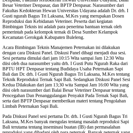
Besar Veteriner Denpasar, dan BPTP Denpasar. Narasumber dari
Fakultas Kedokteran Hewan Universitas Udayana adalah Dr. drh. I
Gusti ngurah Bagus Tri Laksana, M.Kes yang merupakan Dosen
Reproduksi dan Kebidanan Veteriner. Peserta dari kegiatan
Bimbingan Teknis ini adalah para penerima bantuan ternak oleh
pemerintah pada kelompok ternak di Desa Sumber Kelampok
Kecamatan Gerokgak Kabupaten Buleleng.
Acara Bimbingan Teknis Manajemen Peternakan ini dilakukan
dengan cara Diskusi Panel. Diskusi Panel dibagi menjadi dua sesi.
Sesi pertama dimulai dari jam 10:15 Wita sampai Jam 12:30 Wita
diisi oleh dua narasumber yaitu drh. I Gusti Putu Ngurah Raka dari
BPTU HPT Denpasar tentang Budidaya Usaha Peternakan Sapi
Bali dan Dr. drh. I Gusti Ngurah Bagus Tri Laksana, M.Kes tentang
Teknik Reproduksi Ternak Sapi Bali. Sedangkan Diskusi Panel Sesi
Kedua Dilakukan dari jam 13;30 wita Sampai Jam 16:00 Wita yang
diisi oleh narasumber dari Balai Besar Veteriner Denpasar tentang
Pencegahan Dan Penanggulangan Penyakit Pada Ternak Sapi Bali,
serta dari BPTP Denpasar memberikan materi tentang Pengolahan
Limbah Peternakan Sapi Bali.
Pada Diskusi Panel sesi pertama Dr. drh. I Gusti Ngurah Bagus Tri
Laksana, M.Kes banyak mengulas tentang masalah reproduksi Sapi
Bali terutama tentang inseminasi buatan (IB) dan permasalahan
reproduksi yang dihadapi oleh para peternak. Banyak peternak yang