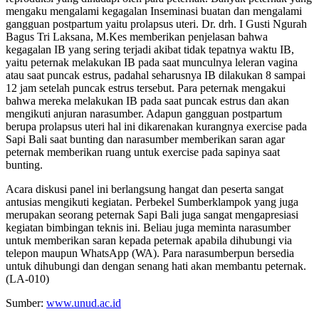
mengaku mengalami kegagalan Inseminasi buatan dan mengalami
gangguan postpartum yaitu prolapsus uteri. Dr. drh. I Gusti Ngurah
Bagus Tri Laksana, M.Kes memberikan penjelasan bahwa
kegagalan IB yang sering terjadi akibat tidak tepatnya waktu IB,
yaitu peternak melakukan IB pada saat munculnya leleran vagina
atau saat puncak estrus, padahal seharusnya IB dilakukan 8 sampai
12 jam setelah puncak estrus tersebut. Para peternak mengakui
bahwa mereka melakukan IB pada saat puncak estrus dan akan
mengikuti anjuran narasumber. Adapun gangguan postpartum
berupa prolapsus uteri hal ini dikarenakan kurangnya exercise pada
Sapi Bali saat bunting dan narasumber memberikan saran agar
peternak memberikan ruang untuk exercise pada sapinya saat
bunting.
Acara diskusi panel ini berlangsung hangat dan peserta sangat
antusias mengikuti kegiatan. Perbekel Sumberklampok yang juga
merupakan seorang peternak Sapi Bali juga sangat mengapresiasi
kegiatan bimbingan teknis ini. Beliau juga meminta narasumber
untuk memberikan saran kepada peternak apabila dihubungi via
telepon maupun WhatsApp (WA). Para narasumberpun bersedia
untuk dihubungi dan dengan senang hati akan membantu peternak.
(LA-010)
Sumber:
www.unud.ac.id