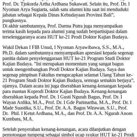
Prof. Dr. Tjokorda Artha Ardhana Sukawati. Selain itu, Prof. Dr. I
Nyoman Arya Sugiarta, salah satu alumni kita saat ini menduduki
jabatan sebagai Kepala Dinas Kebudayaan Provinsi Bali”,
pungkasnya.
Di akhir sambutannya, Prof. Darma Putra juga menyampaikan
terima kasih kepada para alumni yang sudah berpartisipasi dalam
terselenggaranya acara HUT ke-21 Prodi Doktor Kajian Budaya.
Wakil Dekan I FIB Unud, I Nyoman Aryawibawa, S.S., M.A.,
Ph.D. dalam sambutannya menyampaikan apresiasi kepada segenap
panitia dalam penyelenggaraan HUT ke-21 Program Studi Doktor
Kajian Budaya. ”Ini merupakan momentum yang sangat bagus
untuk mengembangkan Prodi Doktor Kajian Budaya. Saya dan
segenap pimpinan Fakultas mengucapkan selamat Ulang Tahun ke-
21 Program Studi Doktor Kajian Budaya, semoga semakin berjaya”,
ujarnya. Dalam acara ini juga diserahkan kenang-kenangan kepada
para mantan Koprodi Doktor Kajian Budaya. Kenang-kenangan
diserahkan kepada Prof. Dr. I Gusti Ngurah Bagus, Prof. Dr. I
Wayan Ardika, M.A., Prof. Dr. I Gde Parimartha, M.A., Prof. Dr. I
Made Suastika, S.U., Prof. Dr. A.A. Bagus Wirawan, S.U., Prof.
Dr. Phil. I Ketut Ardhana, M.A., dan Prof. Dr. A.A. Ngurah Anom
Kumbara, M.A.
Setelah penyerahan kenang-kenangan, acara dilanjutkan dengan
pemotongan tumpeng sebagai simbol ucap syukur HUT ke-21 Prodi