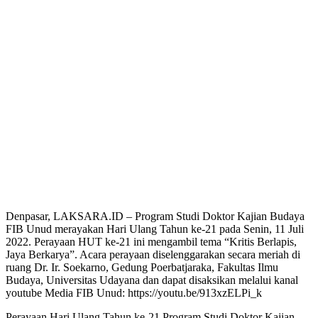
Denpasar, LAKSARA.ID – Program Studi Doktor Kajian Budaya
FIB Unud merayakan Hari Ulang Tahun ke-21 pada Senin, 11 Juli
2022. Perayaan HUT ke-21 ini mengambil tema “Kritis Berlapis,
Jaya Berkarya”. Acara perayaan diselenggarakan secara meriah di
ruang Dr. Ir. Soekarno, Gedung Poerbatjaraka, Fakultas Ilmu
Budaya, Universitas Udayana dan dapat disaksikan melalui kanal
youtube Media FIB Unud: https://youtu.be/913xzELPi_k
Perayaan Hari Ulang Tahun ke-21 Program Studi Doktor Kajian