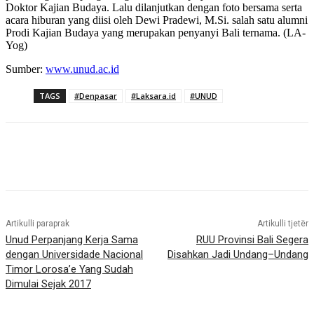
Doktor Kajian Budaya. Lalu dilanjutkan dengan foto bersama serta
acara hiburan yang diisi oleh Dewi Pradewi, M.Si. salah satu alumni
Prodi Kajian Budaya yang merupakan penyanyi Bali ternama. (LA-
Yog)
Sumber:
www.unud.ac.id
TAGS
#Denpasar
#Laksara.id
#UNUD
Artikulli paraprak
Artikulli tjetër
Unud Perpanjang Kerja Sama
RUU Provinsi Bali Segera
dengan Universidade Nacional
Disahkan Jadi Undang–Undang
Timor Lorosa’e Yang Sudah
Dimulai Sejak 2017