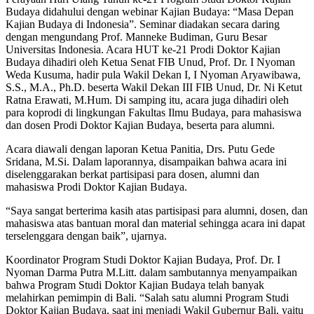
Budaya didahului dengan webinar Kajian Budaya: “Masa Depan
Kajian Budaya di Indonesia”. Seminar diadakan secara daring
dengan mengundang Prof. Manneke Budiman, Guru Besar
Universitas Indonesia. Acara HUT ke-21 Prodi Doktor Kajian
Budaya dihadiri oleh Ketua Senat FIB Unud, Prof. Dr. I Nyoman
Weda Kusuma, hadir pula Wakil Dekan I, I Nyoman Aryawibawa,
S.S., M.A., Ph.D. beserta Wakil Dekan III FIB Unud, Dr. Ni Ketut
Ratna Erawati, M.Hum. Di samping itu, acara juga dihadiri oleh
para koprodi di lingkungan Fakultas Ilmu Budaya, para mahasiswa
dan dosen Prodi Doktor Kajian Budaya, beserta para alumni.
Acara diawali dengan laporan Ketua Panitia, Drs. Putu Gede
Sridana, M.Si. Dalam laporannya, disampaikan bahwa acara ini
diselenggarakan berkat partisipasi para dosen, alumni dan
mahasiswa Prodi Doktor Kajian Budaya.
“Saya sangat berterima kasih atas partisipasi para alumni, dosen, dan
mahasiswa atas bantuan moral dan material sehingga acara ini dapat
terselenggara dengan baik”, ujarnya.
Koordinator Program Studi Doktor Kajian Budaya, Prof. Dr. I
Nyoman Darma Putra M.Litt. dalam sambutannya menyampaikan
bahwa Program Studi Doktor Kajian Budaya telah banyak
melahirkan pemimpin di Bali. “Salah satu alumni Program Studi
Doktor Kajian Budaya, saat ini menjadi Wakil Gubernur Bali, yaitu