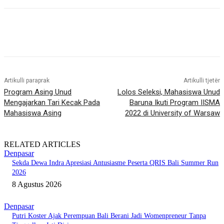
Artikulli paraprak
Artikulli tjetër
Program Asing Unud
Lolos Seleksi, Mahasiswa Unud
Mengajarkan Tari Kecak Pada
Baruna Ikuti Program IISMA
Mahasiswa Asing
2022 di University of Warsaw
RELATED ARTICLES
Denpasar
Sekda Dewa Indra Apresiasi Antusiasme Peserta QRIS Bali Summer Run
2026
8 Agustus 2026
Denpasar
Putri Koster Ajak Perempuan Bali Berani Jadi Womenpreneur Tanpa