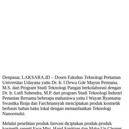
Denpasar, LAKSARA.ID – Dosen Fakultas Teknologi Pertanian
Universitas Udayana yaitu Dr. Ir. I Dewa Gde Mayun Permana,
M.S. dari Program Studi Teknologi Pangan berkolaborasi dengan
Dr. Ir. Lutfi Suhendra, M.P. dari program Studi Teknologi Industri
Pertanian Bersama beberapa mahasiswa yaitu I Wayan Ryantama
Swastika Braja dan Farchriansyah menciptakan produk kosmetik
berbasis bahan baku lokal dengan memanfaatkan Teknologi
Nanoemulsi.
Melalui penelitian produk Inovasi diciptakan produk-produk
kosmetik seperti Face Mist, Hand Sanitizer dan Make Up Cleaner.