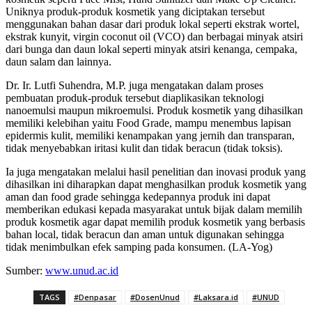
Uniknya produk-produk kosmetik yang diciptakan tersebut
menggunakan bahan dasar dari produk lokal seperti ekstrak wortel,
ekstrak kunyit, virgin coconut oil (VCO) dan berbagai minyak atsiri
dari bunga dan daun lokal seperti minyak atsiri kenanga, cempaka,
daun salam dan lainnya.
Dr. Ir. Lutfi Suhendra, M.P. juga mengatakan dalam proses
pembuatan produk-produk tersebut diaplikasikan teknologi
nanoemulsi maupun mikroemulsi. Produk kosmetik yang dihasilkan
memiliki kelebihan yaitu Food Grade, mampu menembus lapisan
epidermis kulit, memiliki kenampakan yang jernih dan transparan,
tidak menyebabkan iritasi kulit dan tidak beracun (tidak toksis).
Ia juga mengatakan melalui hasil penelitian dan inovasi produk yang
dihasilkan ini diharapkan dapat menghasilkan produk kosmetik yang
aman dan food grade sehingga kedepannya produk ini dapat
memberikan edukasi kepada masyarakat untuk bijak dalam memilih
produk kosmetik agar dapat memilih produk kosmetik yang berbasis
bahan local, tidak beracun dan aman untuk digunakan sehingga
tidak menimbulkan efek samping pada konsumen. (LA-Yog)
Sumber:
www.unud.ac.id
TAGS
#Denpasar
#DosenUnud
#Laksara.id
#UNUD