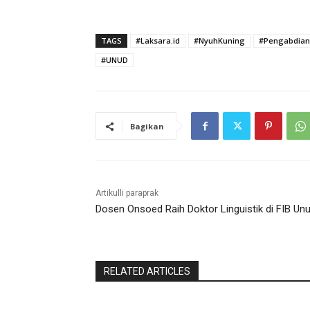
TAGS
#Laksara.id
#NyuhKuning
#Pengabdian
#UNUD
Bagikan
Artikulli paraprak
Dosen Onsoed Raih Doktor Linguistik di FIB Un
RELATED ARTICLES