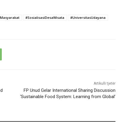
Masyarakat
#SosialisasiDesaWisata
#UniversitasUdayana
Artikulli tjetër
ud
FP Unud Gelar International Sharing Discussion
‘Sustainable Food System: Learning from Global’