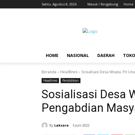
Sabtu, Agustus 8, 2026
Masuk / Bergabung
Home
HOME
NASIONAL
DAERAH
TOK
Beranda
Headlines
Sosialisasi Desa Wisata, FH U
Headlines
Pendidikan
Sosialisasi Desa 
Pengabdian Masya
By
Laksara
5 Juni 2022