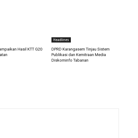
Headlines
ampaikan Hasil KTT G20
DPRD Karangasem Tinjau Sistem
latan
Publikasi dan Kemitraan Media
Diskominfo Tabanan