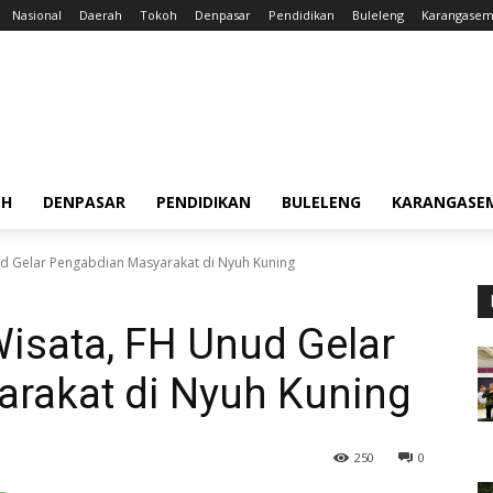
Nasional
Daerah
Tokoh
Denpasar
Pendidikan
Buleleng
Karangase
OH
DENPASAR
PENDIDIKAN
BULELENG
KARANGASE
nud Gelar Pengabdian Masyarakat di Nyuh Kuning
Wisata, FH Unud Gelar
rakat di Nyuh Kuning
250
0