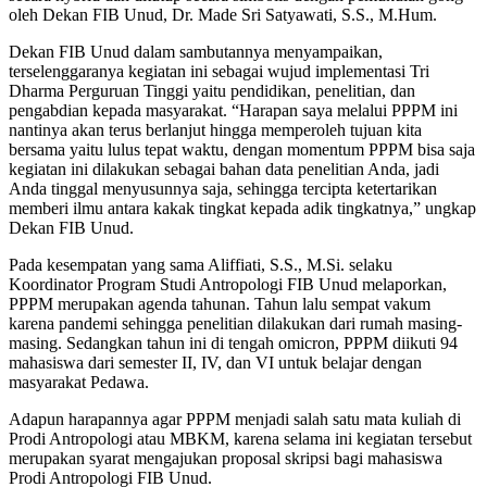
oleh Dekan FIB Unud, Dr. Made Sri Satyawati, S.S., M.Hum.
Dekan FIB Unud dalam sambutannya menyampaikan,
terselenggaranya kegiatan ini sebagai wujud implementasi Tri
Dharma Perguruan Tinggi yaitu pendidikan, penelitian, dan
pengabdian kepada masyarakat. “Harapan saya melalui PPPM ini
nantinya akan terus berlanjut hingga memperoleh tujuan kita
bersama yaitu lulus tepat waktu, dengan momentum PPPM bisa saja
kegiatan ini dilakukan sebagai bahan data penelitian Anda, jadi
Anda tinggal menyusunnya saja, sehingga tercipta ketertarikan
memberi ilmu antara kakak tingkat kepada adik tingkatnya,” ungkap
Dekan FIB Unud.
Pada kesempatan yang sama Aliffiati, S.S., M.Si. selaku
Koordinator Program Studi Antropologi FIB Unud melaporkan,
PPPM merupakan agenda tahunan. Tahun lalu sempat vakum
karena pandemi sehingga penelitian dilakukan dari rumah masing-
masing. Sedangkan tahun ini di tengah omicron, PPPM diikuti 94
mahasiswa dari semester II, IV, dan VI untuk belajar dengan
masyarakat Pedawa.
Adapun harapannya agar PPPM menjadi salah satu mata kuliah di
Prodi Antropologi atau MBKM, karena selama ini kegiatan tersebut
merupakan syarat mengajukan proposal skripsi bagi mahasiswa
Prodi Antropologi FIB Unud.