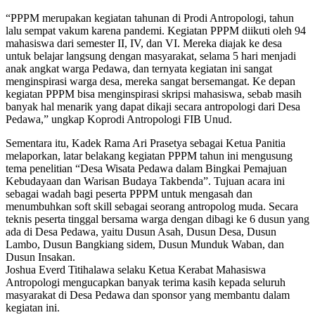
“PPPM merupakan kegiatan tahunan di Prodi Antropologi, tahun
lalu sempat vakum karena pandemi. Kegiatan PPPM diikuti oleh 94
mahasiswa dari semester II, IV, dan VI. Mereka diajak ke desa
untuk belajar langsung dengan masyarakat, selama 5 hari menjadi
anak angkat warga Pedawa, dan ternyata kegiatan ini sangat
menginspirasi warga desa, mereka sangat bersemangat. Ke depan
kegiatan PPPM bisa menginspirasi skripsi mahasiswa, sebab masih
banyak hal menarik yang dapat dikaji secara antropologi dari Desa
Pedawa,” ungkap Koprodi Antropologi FIB Unud.
Sementara itu, Kadek Rama Ari Prasetya sebagai Ketua Panitia
melaporkan, latar belakang kegiatan PPPM tahun ini mengusung
tema penelitian “Desa Wisata Pedawa dalam Bingkai Pemajuan
Kebudayaan dan Warisan Budaya Takbenda”. Tujuan acara ini
sebagai wadah bagi peserta PPPM untuk mengasah dan
menumbuhkan soft skill sebagai seorang antropolog muda. Secara
teknis peserta tinggal bersama warga dengan dibagi ke 6 dusun yang
ada di Desa Pedawa, yaitu Dusun Asah, Dusun Desa, Dusun
Lambo, Dusun Bangkiang sidem, Dusun Munduk Waban, dan
Dusun Insakan.
Joshua Everd Titihalawa selaku Ketua Kerabat Mahasiswa
Antropologi mengucapkan banyak terima kasih kepada seluruh
masyarakat di Desa Pedawa dan sponsor yang membantu dalam
kegiatan ini.