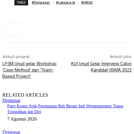
TAGS
#Denpasar
#Laksara.id
#UNUD
Artikulli paraprak
Artikulli tjetër
LP3M Unud gelar Workshop
KUI Unud Gelar Interview Calon
‘Case Method’ dan ‘Team-
Kandidat IISMA 2022
Based Project’
RELATED ARTICLES
Denpasar
Putri Koster Ajak Perempuan Bali Berani Jadi Womenpreneur Tanpa
Tinggalkan Jati Diri
7 Agustus 2026
Denpasar