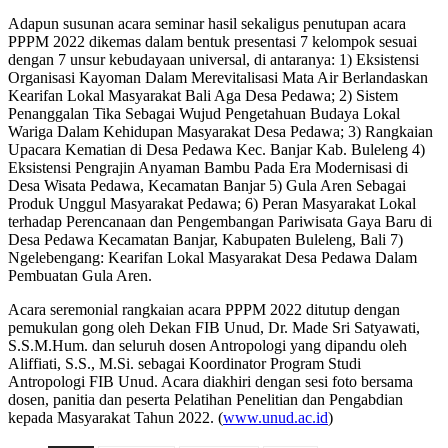
Adapun susunan acara seminar hasil sekaligus penutupan acara
PPPM 2022 dikemas dalam bentuk presentasi 7 kelompok sesuai
dengan 7 unsur kebudayaan universal, di antaranya: 1) Eksistensi
Organisasi Kayoman Dalam Merevitalisasi Mata Air Berlandaskan
Kearifan Lokal Masyarakat Bali Aga Desa Pedawa; 2) Sistem
Penanggalan Tika Sebagai Wujud Pengetahuan Budaya Lokal
Wariga Dalam Kehidupan Masyarakat Desa Pedawa; 3) Rangkaian
Upacara Kematian di Desa Pedawa Kec. Banjar Kab. Buleleng 4)
Eksistensi Pengrajin Anyaman Bambu Pada Era Modernisasi di
Desa Wisata Pedawa, Kecamatan Banjar 5) Gula Aren Sebagai
Produk Unggul Masyarakat Pedawa; 6) Peran Masyarakat Lokal
terhadap Perencanaan dan Pengembangan Pariwisata Gaya Baru di
Desa Pedawa Kecamatan Banjar, Kabupaten Buleleng, Bali 7)
Ngelebengang: Kearifan Lokal Masyarakat Desa Pedawa Dalam
Pembuatan Gula Aren.
Acara seremonial rangkaian acara PPPM 2022 ditutup dengan
pemukulan gong oleh Dekan FIB Unud, Dr. Made Sri Satyawati,
S.S.M.Hum. dan seluruh dosen Antropologi yang dipandu oleh
Aliffiati, S.S., M.Si. sebagai Koordinator Program Studi
Antropologi FIB Unud. Acara diakhiri dengan sesi foto bersama
dosen, panitia dan peserta Pelatihan Penelitian dan Pengabdian
kepada Masyarakat Tahun 2022. (
www.unud.ac.id
)