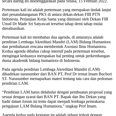
secara daring ini diselenggarakan pada Selasa, 15 Februari 2022.
Pertemuan kali ini adalah pertemuan yang merupakan tindak lanjut
dari penandatanganan PKS di antara dekan-dekan FIB PTN
Indonesia. Perjanjian Kerja Sama yang diinisiasi oleh Dekan FIB
Unud Dr Made Sri Satyawati tersebut tahap demi tahap mulai
direalisasikan.
Pertemuan kali ini membahas dua agenda, di antaranya adalah
pendirian Lembaga Akreditasi Mandiri (LAM) Bidang Humaniora
dan pembahasan rencana membentuk Asosiasi Ilmu Humaniora.
Kedua agenda dibahas cukup intensif pada pertemuan tersebut,
mengingat keduanya merupakan hal penting untuk perkembangan
dunia akademik bidang humaniora di Indonesia.
Pada agenda pendirian Lembaga Akreditasi Mandiri (LAM)
dihadirkan narasumber dari BAN PT, Prof Dr rernat Imam Buchori
ST. Narasumber memaparkan materi tentang tata cara dan pedoman
pendirian LAM.
“Pendirian LAM harus didahului dengan pembuatan proposal yang
sesuai dengan syarat dari BAN PT. Bapak dan Ibu Dekan yang
hadir dalam forum ini tentu dapat menjadi lembaga pemrakarsa
pengajuan LAM Bidang Humaniora,” ungkap Prof Imam.
Agenda kedua pada kegiatan ini adalah sidang terkait dengan