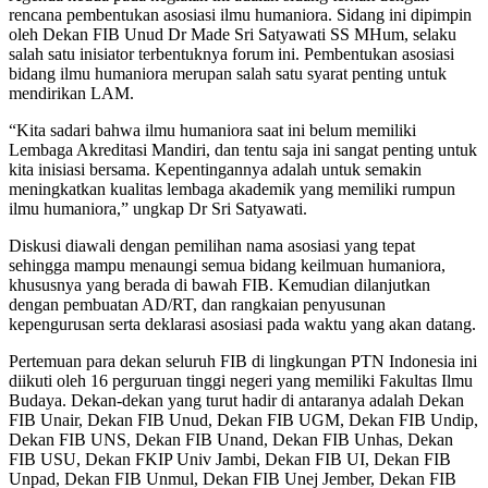
rencana pembentukan asosiasi ilmu humaniora. Sidang ini dipimpin
oleh Dekan FIB Unud Dr Made Sri Satyawati SS MHum, selaku
salah satu inisiator terbentuknya forum ini. Pembentukan asosiasi
bidang ilmu humaniora merupan salah satu syarat penting untuk
mendirikan LAM.
“Kita sadari bahwa ilmu humaniora saat ini belum memiliki
Lembaga Akreditasi Mandiri, dan tentu saja ini sangat penting untuk
kita inisiasi bersama. Kepentingannya adalah untuk semakin
meningkatkan kualitas lembaga akademik yang memiliki rumpun
ilmu humaniora,” ungkap Dr Sri Satyawati.
Diskusi diawali dengan pemilihan nama asosiasi yang tepat
sehingga mampu menaungi semua bidang keilmuan humaniora,
khususnya yang berada di bawah FIB. Kemudian dilanjutkan
dengan pembuatan AD/RT, dan rangkaian penyusunan
kepengurusan serta deklarasi asosiasi pada waktu yang akan datang.
Pertemuan para dekan seluruh FIB di lingkungan PTN Indonesia ini
diikuti oleh 16 perguruan tinggi negeri yang memiliki Fakultas Ilmu
Budaya. Dekan-dekan yang turut hadir di antaranya adalah Dekan
FIB Unair, Dekan FIB Unud, Dekan FIB UGM, Dekan FIB Undip,
Dekan FIB UNS, Dekan FIB Unand, Dekan FIB Unhas, Dekan
FIB USU, Dekan FKIP Univ Jambi, Dekan FIB UI, Dekan FIB
Unpad, Dekan FIB Unmul, Dekan FIB Unej Jember, Dekan FIB