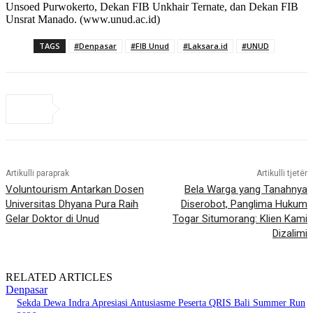
Unsoed Purwokerto, Dekan FIB Unkhair Ternate, dan Dekan FIB
Unsrat Manado. (www.unud.ac.id)
TAGS
#Denpasar
#FIB Unud
#Laksara.id
#UNUD
Artikulli paraprak
Artikulli tjetër
Voluntourism Antarkan Dosen
Bela Warga yang Tanahnya
Universitas Dhyana Pura Raih
Diserobot, Panglima Hukum
Gelar Doktor di Unud
Togar Situmorang: Klien Kami
Dizalimi
RELATED ARTICLES
Denpasar
Sekda Dewa Indra Apresiasi Antusiasme Peserta QRIS Bali Summer Run