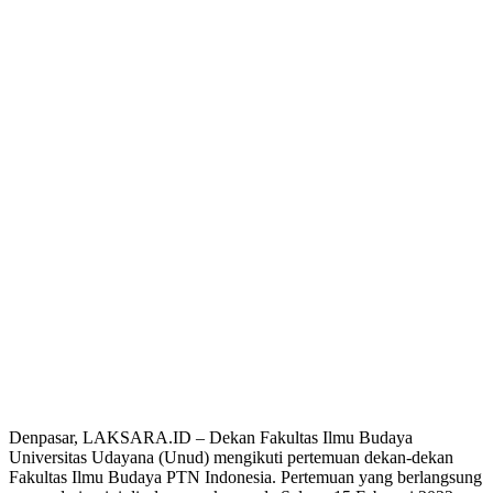
Denpasar, LAKSARA.ID – Dekan Fakultas Ilmu Budaya
Universitas Udayana (Unud) mengikuti pertemuan dekan-dekan
Fakultas Ilmu Budaya PTN Indonesia. Pertemuan yang berlangsung