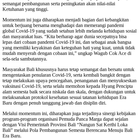
semangat pembangunan serta peningkatan akan nilai-nilai
Ketuhanan yang tinggi.
Momentum ini juga diharapkan menjadi bagian dari kebangkitan
untuk berjuang bersama menghadapi dan memerangi pandemi
global Covid-19 yang sudah setahun lebih melanda kehidupan sosial
dan masyarakat luas. “Kita berharap agar dunia secepatnya bisa
lepas dari cobaan pandemi Covid-19 ini, dan sebagai anak bangsa
yang memiliki keyakinan dan keteguhan hati yang kuat, untuk tidak
mudah menyerah dengan cobaan ini,” ungkap Wagub Cok Ace di
sela-sela sambutannya.
Masyarakat Bali khususnya harus tetap semangat dan bersatu untuk
mengentaskan penularan Covid-19, serta kembali bangkit dengan
tetap melakukan upaya pencegahan, penanganan dan menyukseskan
vaksinasi Covid-19, serta selalu memohon kepada Hyang Pencipta
alam semesta baik secara niskala dan skala, dengan dukungan untuk
melaksanakan protokol kesehatan sesuai tatanan kehidupan Era
Baru dengan penuh tanggung jawab dan disiplin diri.
Melalui momentum ini, diharapkan juga terjadinya sinergi kebijakan
program-program organisasi Pemuda Panca Marga dapat sejalan
dengan Visi Pemerintah Provinsi Bali “Nangun Sat Kerthi Loka
Bali” melalui Pola Pembangunan Semesta Berencana Menuju Bali
Era Baru.