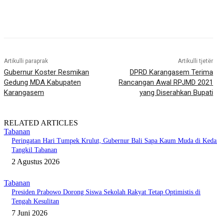
Artikulli paraprak
Artikulli tjetër
Gubernur Koster Resmikan
DPRD Karangasem Terima
Gedung MDA Kabupaten
Rancangan Awal RPJMD 2021
Karangasem
yang Diserahkan Bupati
RELATED ARTICLES
Tabanan
Peringatan Hari Tumpek Krulut, Gubernur Bali Sapa Kaum Muda di Keda
Tangkil Tabanan
2 Agustus 2026
Tabanan
Presiden Prabowo Dorong Siswa Sekolah Rakyat Tetap Optimistis di
Tengah Kesulitan
7 Juni 2026