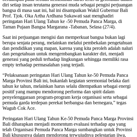
diri setiap insan terutama generasi muda sebagai pengisi perjuangan
bangsa di masa saat ini, hal ini disampaikan Wakil Gubernur Bali
Prof. Tjok. Oka Artha Ardhana Sukawati saat menghadiri
peringatan Hari Ulang Tahun ke -50 Pemuda Panca Marga, di
Taman Pujaan Bangsa Margarana -Tabanan, Selasa (27/4).
Saat ini perjuangan mengisi dan memperkuat bangsa bukan lagi
berupa senjata perang, melainkan melalui pembekalan pengetahuan
dan pendidikan yang mapan, karena yang kita peroleh adalah naluri
dan pengetahuan untuk mengembangkan karakter diri, menjadi
generasi yang peduli terhadap lingkungan sehingga memiliki rasa
empty terhadap permasalahan yang terjadi.
“Pelaksanaan peringatan Hari Ulang Tahun ke-50 Pemuda Panca
Marga Provinsi Bali ini, bukanlah kegiatan seremonial belaka dari
tahun ke tahun, melainkan harus selalu ditempatkan sebagai energi
positif yang mampu mendorong performa dan spirit dalam
penyelenggaraan program-program kerja organisasi serta sebagai
pemuda garda terdepan perekat berbangsa dan bernegara,” tegas
Wagub Cok Ace.
Peringatan Hari Ulang Tahun Ke-50 Pemuda Panca Marga Provinsi
Bali diharapkan menjadi momentum evaluasi terhadap apa yang
telah Organisasi Pemuda Panca Marga sumbangkan untuk Provinsi
Bali khususnya dalam mendorong terwujudnya pelestarian jiwa,